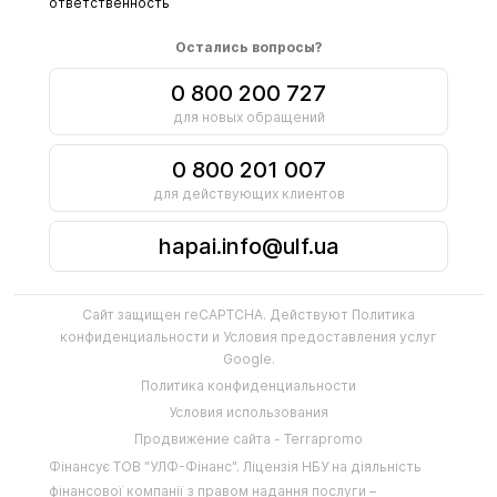
ответственность
Остались вопросы?
0 800 200 727
для новых обращений
0 800 201 007
для действующих клиентов
hapai.info@ulf.ua
Сайт защищен reCAPTCHA. Действуют
Политика
конфиденциальности
и
Условия предоставления услуг
Google.
Политика конфиденциальности
Условия использования
Продвижение сайта - Terrapromo
Фінансує
ТОВ "УЛФ-Фінанс"
.
Ліцензія НБУ на діяльність
фінансової компанії з правом надання послуги –