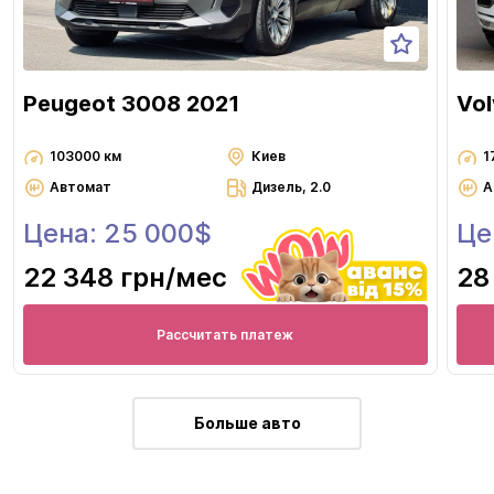
Peugeot 3008 2021
Vo
103000 км
Киев
1
Автомат
Дизель, 2.0
А
Цена: 25 000$
Це
22 348 грн
/мес
28
Рассчитать платеж
Больше авто