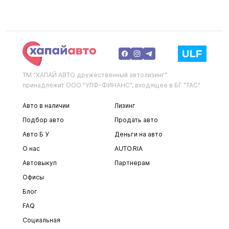
ТМ "ХАПАЙ АВТО дружественный автолизинг"
принадлежит ООО "УЛФ-ФИНАНС", входящее в БГ "ТАС"
Авто в наличии
Лизинг
Подбор авто
Продать авто
Авто Б У
Деньги на авто
О нас
AUTO.RIA
Автовыкуп
Партнерам
Офисы
Блог
FAQ
Социальная