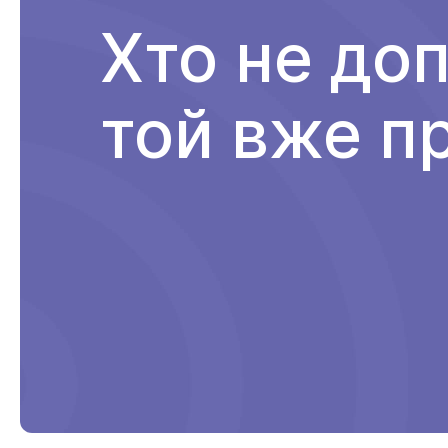
Хто не до
той вже п