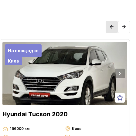
На площадке
Киев
Hyundai Tucson 2020
166000 км
Киев