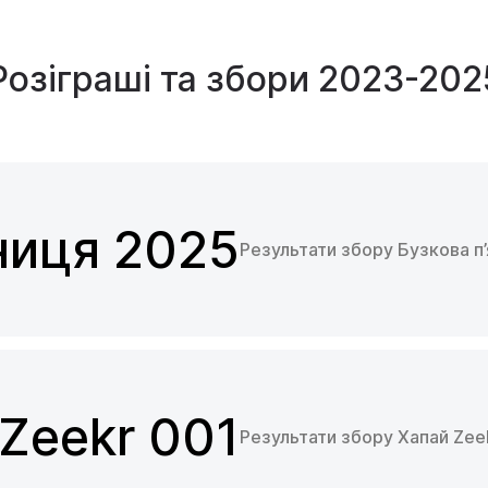
Розіграші та збори
2023-202
ниця 2025
Результати збору Бузкова п
Zeekr 001
Результати збору Хапай Zeek