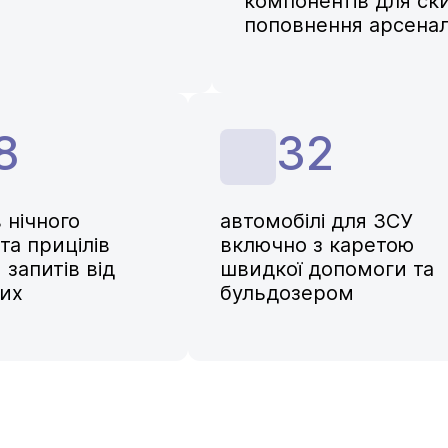
компонентів для ски
поповнення арсена
8
32
 нічного
автомобілі для ЗСУ
та прицілів
включно з каретою
 запитів від
швидкої допомоги та
вих
бульдозером