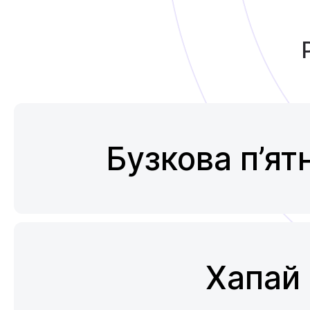
Бузкова п’ят
Хапай 