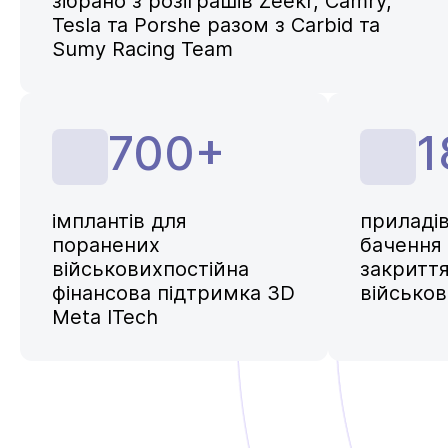
зібрано з розіграшів Zeekr, Camry,
Tesla та Porshe разом з Carbid та
Sumy Racing Team
700+
1
імплантів для
приладів
поранених
бачення 
військовихпостійна
закриття
фінансова підтримка 3D
військо
Meta lTech