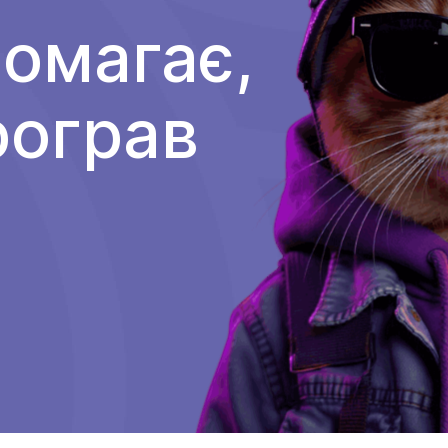
помагає,
рограв