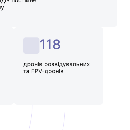
дів постійне
лу
118
дронів розвідувальних
та FPV-дронів