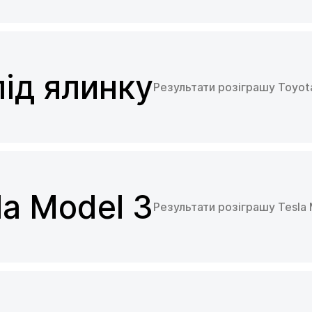
під ялинку
Результати розіграшу Toyot
la Model 3
Результати розіграшу Tesla 