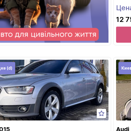
Цен
12 7
ке (d)
Кие
2015
Audi