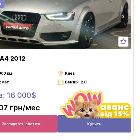
в
 A4 2012
000 км
Киев
омат
Бензин, 2.0
а: 16 000$
07 грн
/мес
Рассчитать платеж
Купить