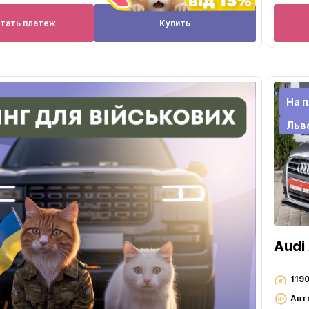
итать платеж
Купить
На 
Льв
Audi
119
Авт