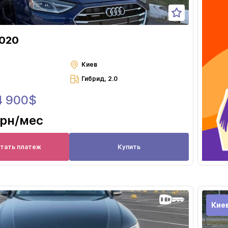
2020
Киев
Гибрид, 2.0
4 900$
грн
/мес
итать платеж
Купить
Кие