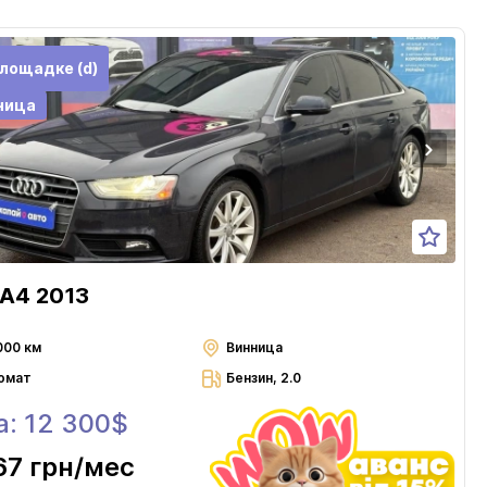
лощадке (d)
ница
 A4 2013
000 км
Винница
омат
Бензин, 2.0
а: 12 300$
67 грн
/мес