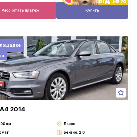
Рассчитать платеж
Купить
площадке
ов
 A4 2014
000 км
Львов
омат
Бензин, 2.0