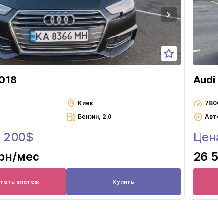
2018
Audi
Киев
780
Бензин, 2.0
Авт
9 200$
Цен
грн
/мес
26 5
итать платеж
Купить