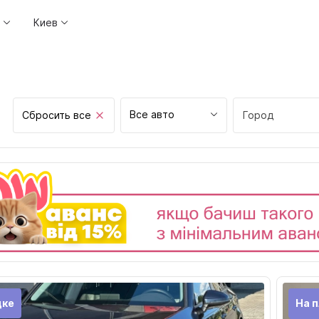
Киев
Все авто
Сбросить все
Город
Винница
Днепр
Житомир
Запорожье
Ивано-Франков
Киев
Кривой рог
дке
На п
Кропивницкий