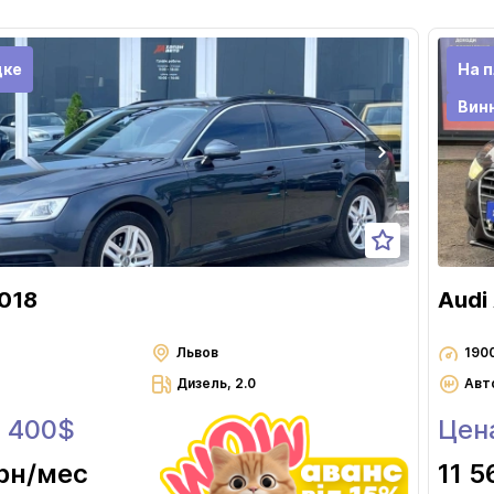
Черновцы
дке
На п
Вин
2018
Audi
Львов
190
Дизель, 2.0
Авт
8 400$
Цен
рн
/мес
11 5