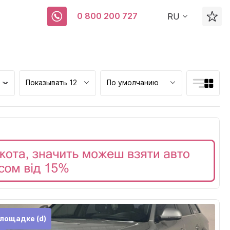
0 800 200 727
RU
Показывать 12
По умолчанию
ск
лощадке (d)