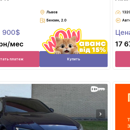
Львов
132
Бензин, 2.0
Авт
3 900$
Цен
грн
/мес
17 6
итать платеж
Купить