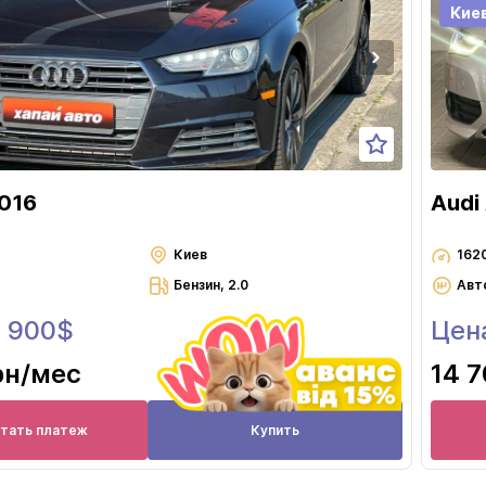
Луцк
Кие
Львов
Николаев
Одесса
Полтава
Ровно
2016
Audi
Сумы
Тернополь
Киев
162
Бензин, 2.0
Авт
Ужгород
8 900$
Цен
Харьков
Херсон
рн
/мес
14 7
Хмельницкий
Черкассы
итать платеж
Купить
Чернигов