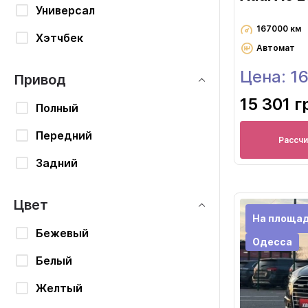
Универсал
167000 км
Хэтчбек
Автомат
Цена: 1
Привод
15 301 г
Полный
Передний
Рассч
Задний
Цвет
На площа
Бежевый
Одесса
Белый
Желтый