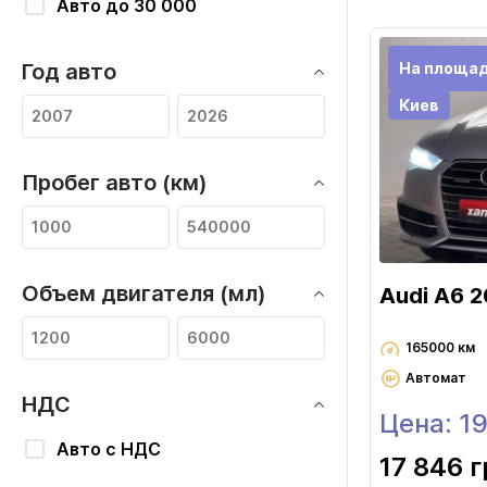
Авто до 30 000
На площа
Год авто
Киев
Пробег авто (км)
Объем двигателя (мл)
Audi A6 2
165000 км
Автомат
НДС
Цена: 1
Авто с НДС
17 846 