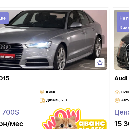
Черновцы
дке
На 
Кие
015
Audi
Киев
820
Дизель, 2.0
Авт
9 700$
Цен
грн
/мес
15 3