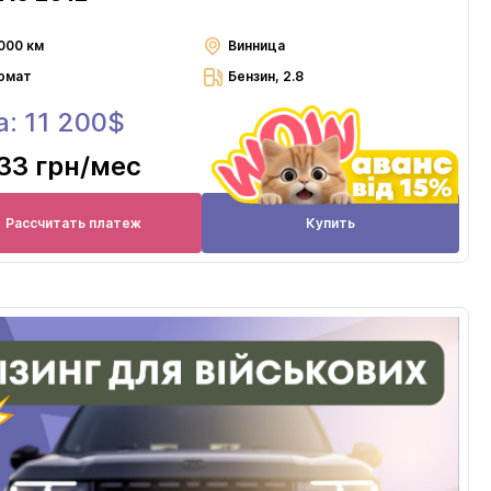
000 км
Винница
омат
Бензин, 2.8
: 11 200$
33 грн
/мес
Рассчитать платеж
Купить