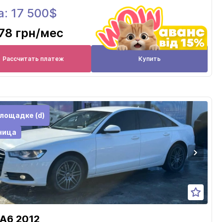
а: 17 500$
78 грн
/мес
Рассчитать платеж
Купить
лощадке (d)
ница
 A6 2012