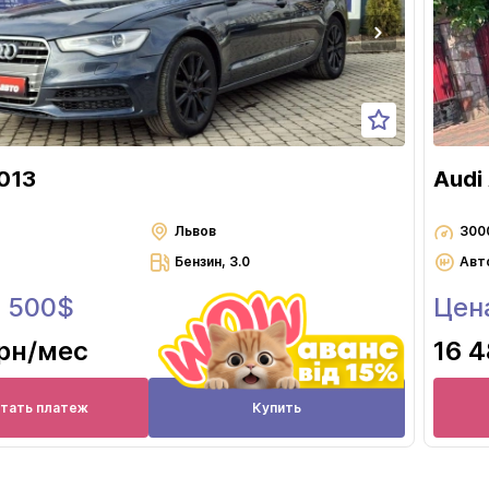
013
Audi
Львов
300
Бензин, 3.0
Авт
0 500$
Цена
грн
/мес
16 4
итать платеж
Купить