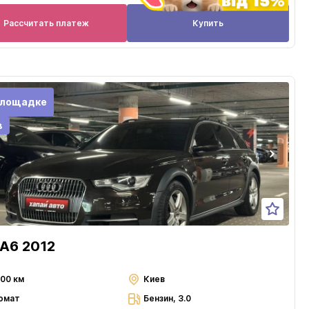
Рассчитать платеж
Купить
площадке
в
 A6 2012
000 км
Киев
омат
Бензин, 3.0