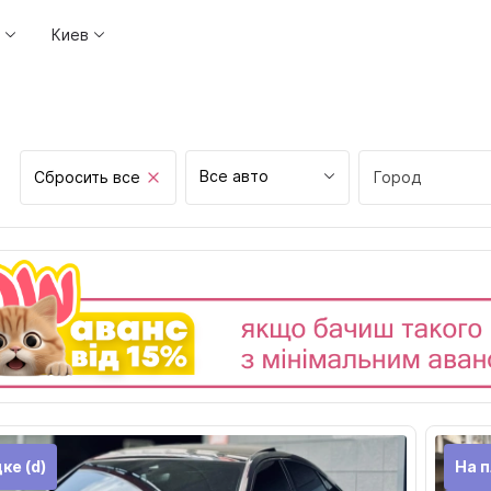
Киев
Все авто
Сбросить все
Город
Винница
Днепр
Житомир
Запорожье
Ивано-Франков
Киев
Кривой рог
ке (d)
На 
Кропивницкий