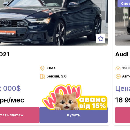
Луцк
Кие
Львов
Николаев
Одесса
Полтава
Ровно
021
Audi
Сумы
Тернополь
Киев
130
Бензин, 3.0
Авт
Ужгород
2 000$
Цен
Харьков
Херсон
грн
/мес
16 9
Хмельницкий
Черкассы
итать платеж
Купить
Чернигов