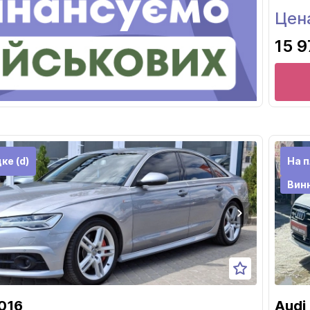
Цен
15 9
ке (d)
На п
Вин
016
Audi