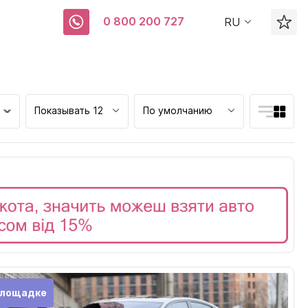
0 800 200 727
RU
Показывать 12
По умолчанию
ск
площадке