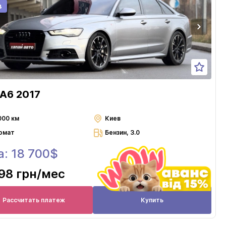
в
 A6 2017
000 км
Киев
омат
Бензин, 3.0
а: 18 700$
98 грн
/мес
Рассчитать платеж
Купить