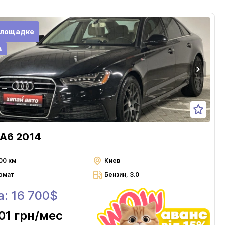
площадке
в
 A6 2014
00 км
Киев
омат
Бензин, 3.0
а: 16 700$
01 грн
/мес