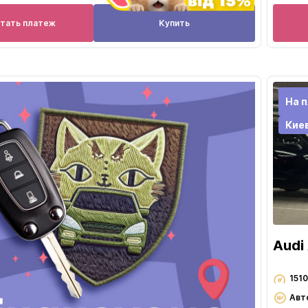
итать платеж
Купить
На 
Кие
Audi
151
Авт