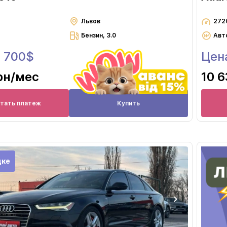
Львов
272
Бензин, 3.0
Авт
6 700$
Цена
рн
/мес
10 6
итать платеж
Купить
дке