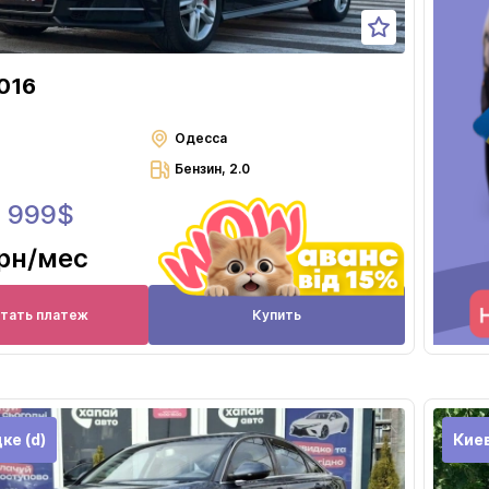
016
Одесса
Бензин, 2.0
5 999$
грн
/мес
итать платеж
Купить
ке (d)
Кие