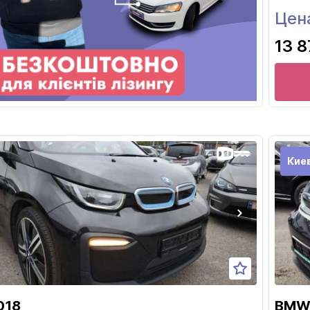
Цен
13 8
Кие
018
BMW 