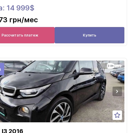
а: 14 999$
73 грн
/мес
Рассчитать платеж
Купить
в
I3 2016