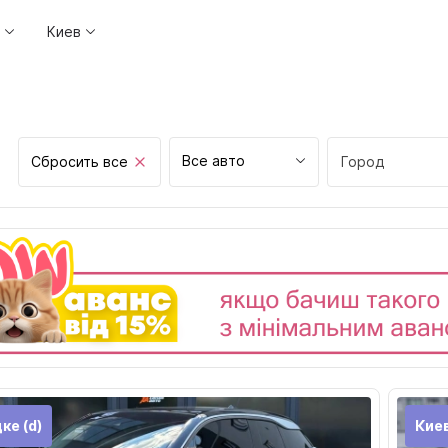
Киев
Все авто
Сбросить все
Город
Винница
Днепр
Житомир
Запорожье
Ивано-Франков
Киев
Кропивницкий
ке (d)
Кие
Луцк