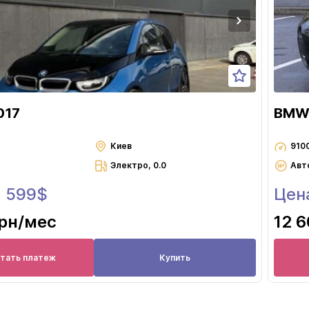
017
BMW 
Киев
910
Электро, 0.0
Авт
3 599$
Цен
грн
/мес
12 6
итать платеж
Купить