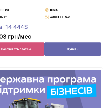
000 км
Киев
омат
Электро, 0.0
а: 14 444$
03 грн
/мес
Рассчитать платеж
Купить