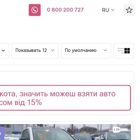
0 800 200 727
RU
Показывать 12
По умолчанию
ск
в