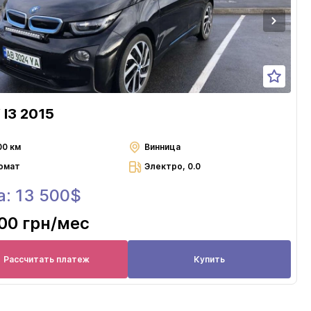
I3 2015
00 км
Винница
омат
Электро, 0.0
а: 13 500$
00 грн
/мес
Рассчитать платеж
Купить