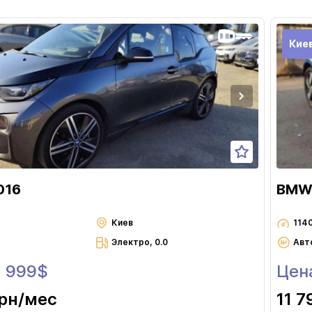
Кие
016
BMW 
Киев
114
Электро, 0.0
Авт
3 999$
Цен
грн
/мес
11 7