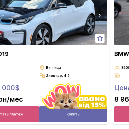
Львов
Николаев
Одесса
Полтава
Ровно
Сумы
019
BMW 
Тернополь
Ужгород
Винница
850
Электро, 4.2
-
Харьков
5 000$
Цен
Херсон
Хмельницкий
рн
/мес
8 96
Черкассы
Чернигов
итать платеж
Купить
Черновцы