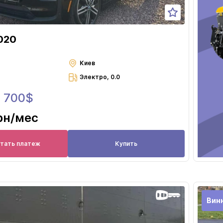
020
Киев
Электро, 0.0
6 700$
рн
/мес
итать платеж
Купить
Вин