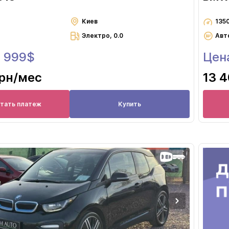
Киев
135
Электро, 0.0
Авт
5 999$
Цен
грн
/мес
13 4
итать платеж
Купить