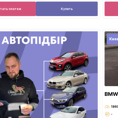
итать платеж
Купить
Кие
BMW 
186
-