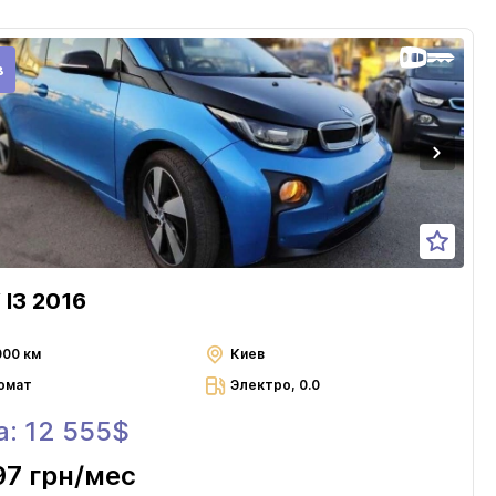
в
I3 2016
000 км
Киев
омат
Электро, 0.0
а: 12 555$
97 грн
/мес