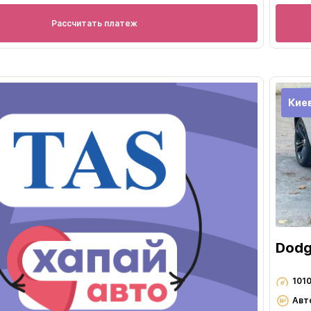
Рассчитать платеж
Кие
Dodg
101
Авт