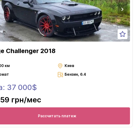
e Challenger 2018
00 км
Киев
омат
Бензин, 6.4
а: 37 000$
559 грн
/мес
Рассчитать платеж