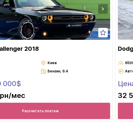
llenger 2018
Dodg
Киев
650
Бензин, 6.4
Авт
9 000$
Цен
грн
/мес
32 
Рассчитать платеж