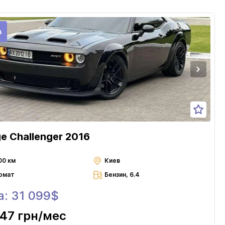
в
e Challenger 2016
00 км
Киев
омат
Бензин, 6.4
а: 31 099$
47 грн
/мес