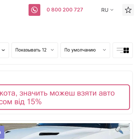
0 800 200 727
RU
Показывать 12
По умолчанию
ск
в