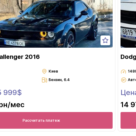
Львов
Николаев
Одесса
Полтава
Ровно
Сумы
llenger 2016
Dodg
Тернополь
Ужгород
Киев
148
Бензин, 6.4
Авт
Харьков
5 999$
Цен
Херсон
Хмельницкий
грн
/мес
14 9
Черкассы
Чернигов
Рассчитать платеж
Черновцы