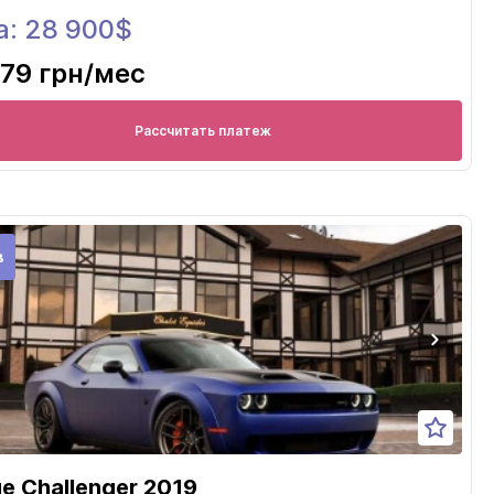
а: 28 900$
79 грн
/мес
Рассчитать платеж
в
e Challenger 2019