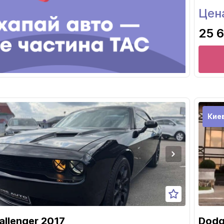
Цен
25 6
Кие
llenger 2017
Dodg