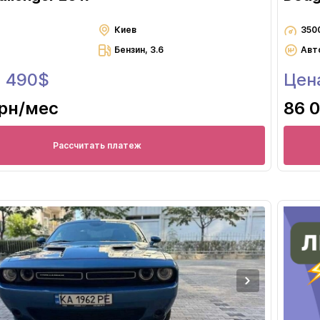
Киев
350
Бензин, 3.6
Авт
1 490$
Цен
грн
/мес
86 0
Рассчитать платеж