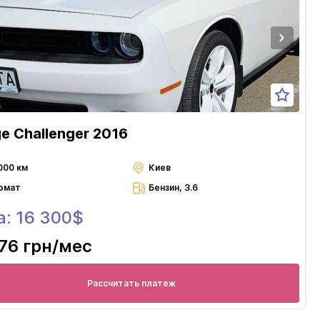
e Challenger 2016
000 км
Киев
омат
Бензин, 3.6
а: 16 300$
76 грн
/мес
Рассчитать платеж