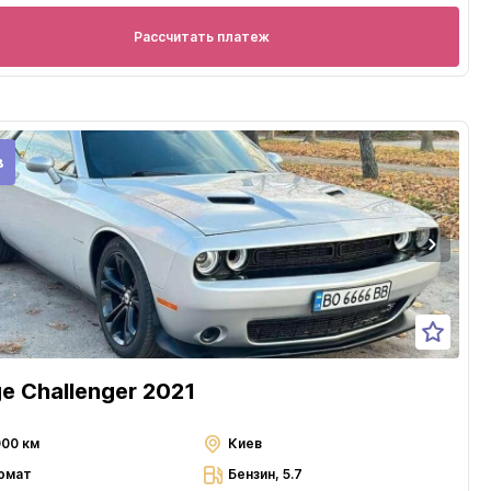
Рассчитать платеж
в
e Challenger 2021
000 км
Киев
омат
Бензин, 5.7