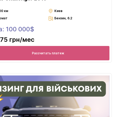
00 км
Киев
омат
Бензин, 6.2
а: 100 000$
75 грн
/мес
Рассчитать платеж