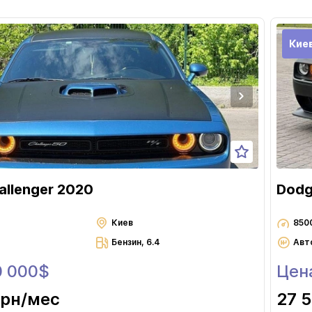
Кие
allenger 2020
Dodg
Киев
850
Бензин, 6.4
Авт
0 000$
Цен
грн
/мес
27 5