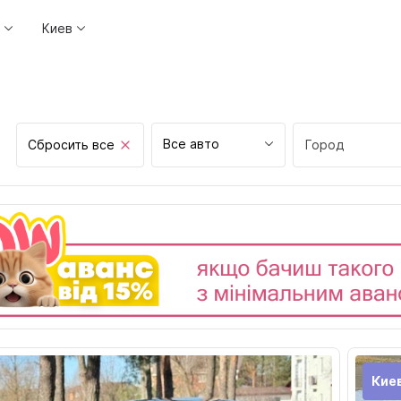
Киев
Все авто
Сбросить все
Город
Винница
Днепр
Житомир
Запорожье
Ивано-Франков
Киев
Кропивницкий
Кие
Луцк