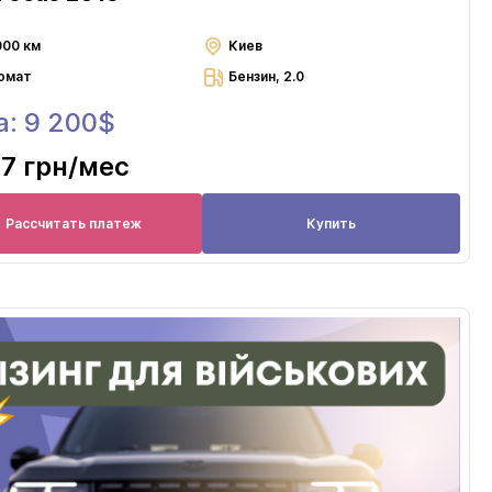
000 км
Киев
омат
Бензин, 2.0
а: 9 200$
7 грн
/мес
Рассчитать платеж
Купить