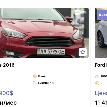
Кие
s 2016
Ford
Киев
100
Бензин, 1.0
-
 900$
Цена
рн
/мес
11 4