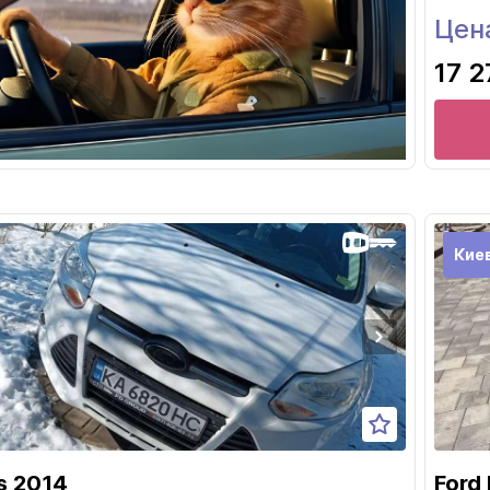
Цен
17 2
Кие
s 2014
Ford