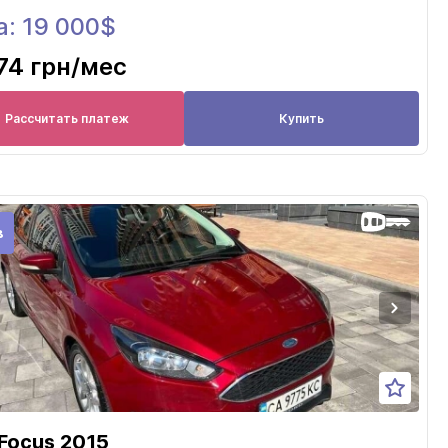
а: 19 000$
74 грн
/мес
Рассчитать платеж
Купить
в
 Focus 2015