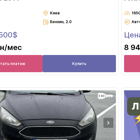
Киев
165
Бензин, 2.0
Авт
 500$
Цен
рн
/мес
8 94
итать платеж
Купить