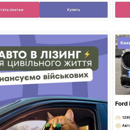
итать платеж
Купить
Кие
Ford
128
Авт