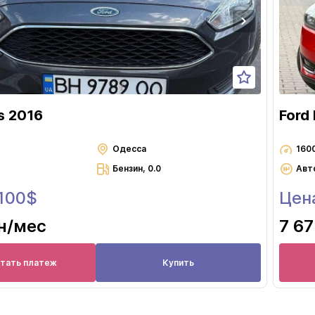
s 2016
Ford
Одесса
160
Бензин, 0.0
Авт
 100$
Цена
н
/мес
7 67
итать платеж
Купить