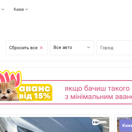
Киев
Все авто
Сбросить все
Город
Винница
Днепр
Житомир
Запорожье
Ивано-Франков
Киев
Кропивницкий
Кие
Луцк