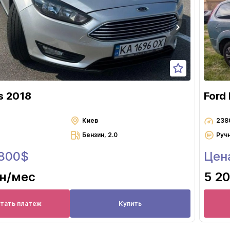
Львов
Николаев
Одесса
Полтава
Ровно
Сумы
s 2018
Ford
Тернополь
Ужгород
Киев
238
Бензин, 2.0
Руч
Харьков
 800$
Цен
Херсон
Хмельницкий
рн
/мес
5 20
Черкассы
Чернигов
итать платеж
Купить
Черновцы