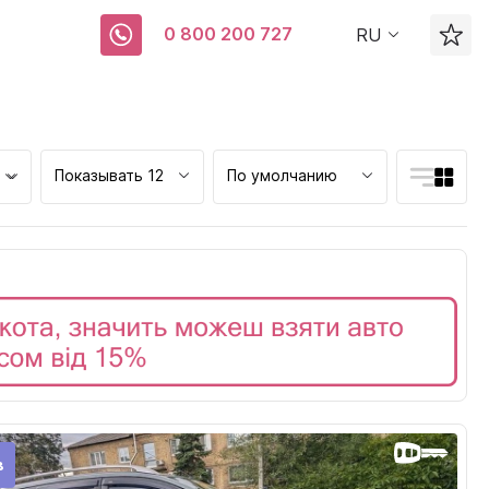
0 800 200 727
RU
Показывать 12
По умолчанию
ск
в