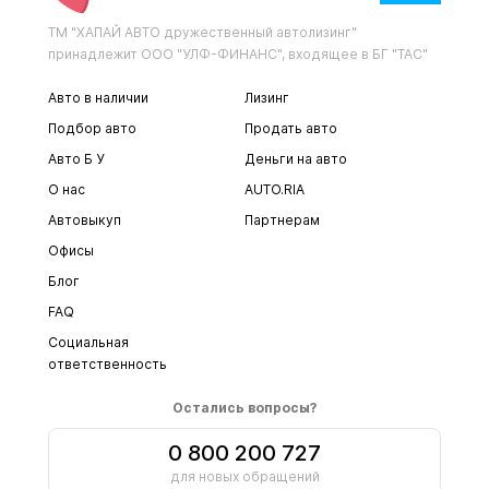
ТМ "ХАПАЙ АВТО дружественный автолизинг"
принадлежит ООО "УЛФ-ФИНАНС", входящее в БГ "ТАС"
Авто в наличии
Лизинг
Подбор авто
Продать авто
Авто Б У
Деньги на авто
О нас
AUTO.RIA
Автовыкуп
Партнерам
Офисы
Блог
FAQ
Социальная
ответственность
Остались вопросы?
0 800 200 727
для новых обращений