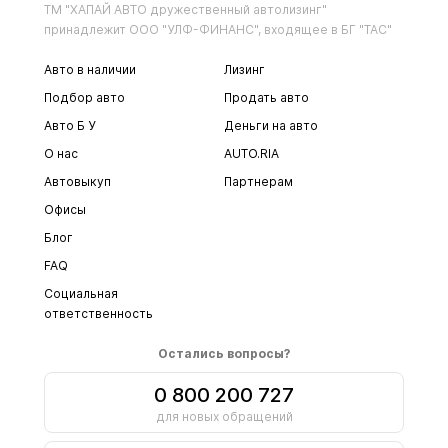
ТМ "ХАПАЙ АВТО дружественный автолизинг"
принадлежит ООО "УЛФ-ФИНАНС", входящее в БГ "ТАС"
Авто в наличии
Лизинг
Подбор авто
Продать авто
Авто Б У
Деньги на авто
О нас
AUTO.RIA
Автовыкуп
Партнерам
Офисы
Блог
FAQ
Социальная
ответственность
Остались вопросы?
0 800 200 727
для новых обращений