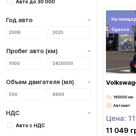
Авто до 30 000
На площа
Год авто
Одесса
Пробег авто (км)
Объем двигателя (мл)
Volkswage
160000 км
Автомат
НДС
Цена: 1
Авто с НДС
11 049 г