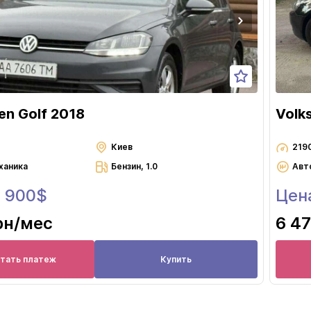
en Golf 2018
Volk
Киев
219
ханика
Бензин, 1.0
Авт
0 900$
Цен
рн
/мес
6 47
итать платеж
Купить