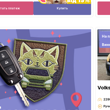
итать платеж
Купить
На п
Вин
Volk
228
Руч