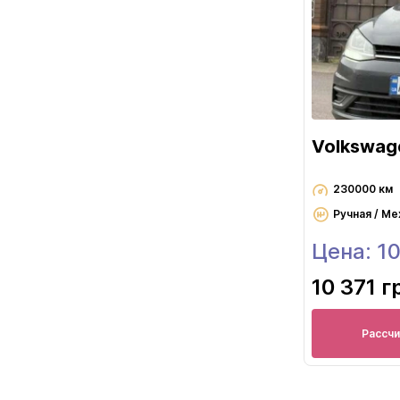
Volkswag
230000 км
Ручная / Ме
Цена: 1
10 371 г
Рассч