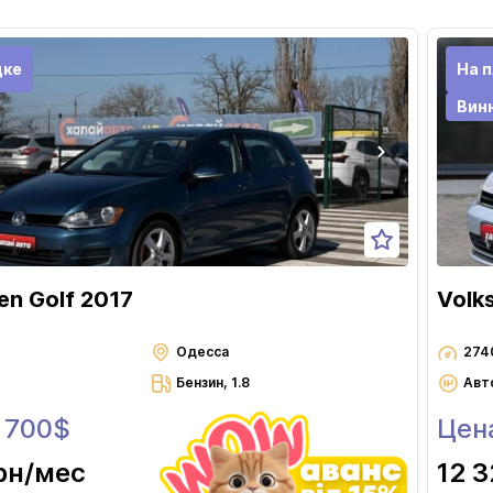
Черновцы
дке
На 
Вин
n Golf 2017
Volk
Одесса
274
Бензин, 1.8
Авт
1 700$
Цен
рн
/мес
12 3