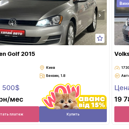
Луцк
Вин
Львов
Николаев
Одесса
Полтава
Ровно
en Golf 2015
Volk
Сумы
Тернополь
Киев
173
Бензин, 1.8
Авт
Ужгород
0 500$
Цен
Харьков
Херсон
грн
/мес
19 7
Хмельницкий
Черкассы
итать платеж
Купить
Чернигов