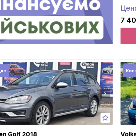
Цен
7 40
дке
Кие
en Golf 2018
Volk