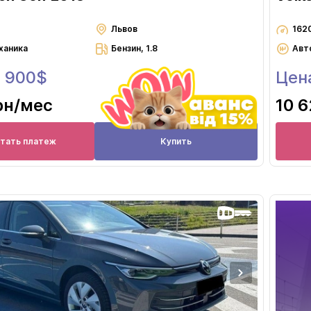
Львов
162
ханика
Бензин, 1.8
Авт
8 900$
Цена
рн
/мес
10 6
итать платеж
Купить