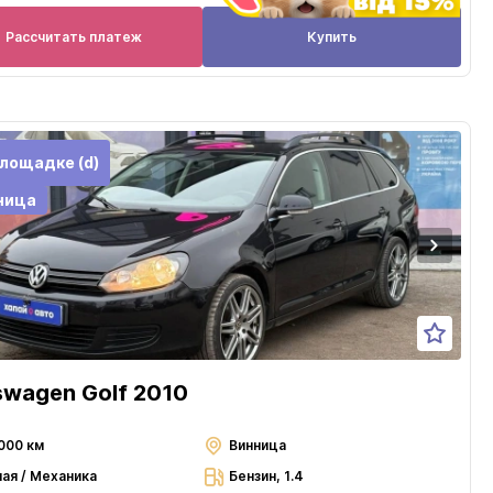
Рассчитать платеж
Купить
лощадке (d)
ница
swagen Golf 2010
000 км
Винница
ная / Механика
Бензин, 1.4