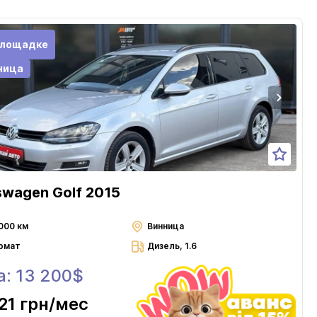
площадке
ница
swagen Golf 2015
000 км
Винница
омат
Дизель, 1.6
а: 13 200$
21 грн
/мес