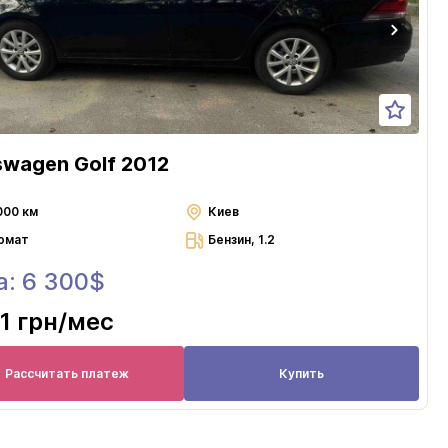
swagen Golf 2012
000 км
Киев
омат
Бензин, 1.2
а: 6 300$
1 грн
/мес
Рассчитать платеж
Купить