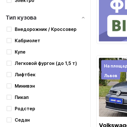
Электро
Тип кузова
Внедорожник / Кроссовер
Кабриолет
Купе
Легковой фургон (до 1,5 т)
На площа
Лифтбек
Львов
Минивэн
Пикап
Родстер
Седан
Volkswag