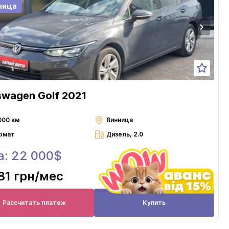
ница
swagen Golf 2021
000 км
Винница
омат
Дизель, 2.0
а: 22 000$
81 грн
/мес
Рассчитать платеж
Купить