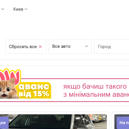
Киев
Все авто
Сбросить все
Город
Винница
Днепр
Житомир
Запорожье
Ивано-Франков
Киев
Кривой рог
дке
На 
Кропивницкий