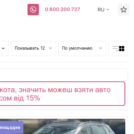
0 800 200 727
RU
Показывать 12
По умолчанию
ск
площадке