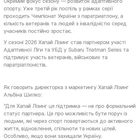
Окремий фокус сезону — розвиток адаптивного
спорту. Уже третій рік поспіль у рамках серії
проходить Чемпіонат України з паратриатлону, а
кількість ветеранів та людей з інвалідністю серед
учасників постійно зростає.
У сезоні 2026 Хапай Лізинг став партнером участі
Адаптивної Ліги та УБД у Subaru Triatman Series та
підтримує участь ветеранів, військових та
паратріатлоністів.
Як говорить директорка з маркетингу Хапай Лізинг
Альбіна Шилко:
“Для Хапай Лізинг ця підтримка — не про формальний
статус партнера. Це про можливість бути поруч із
людьми, які через спорт повертаються до активного
життя, відновлення, спільноти та нових цілей.
Особливо, якщо вони захищали Україну.