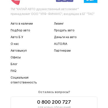
ТМ "ХАПАЙ АВТО дружественный автолизинг"
принадлежит ООО "УЛФ-ФИНАНС", входящее в БГ "ТАС"
Авто в наличии
Лизинг
Подбор авто
Продать авто
Авто Б У
Деньги на авто
О нас
AUTO.RIA
Автовыкуп
Партнерам
Офисы
Блог
FAQ
Социальная
ответственность
Остались вопросы?
0 800 200 727
для новых обращений