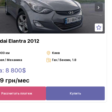
dai Elantra 2012
000 км
Киев
ная / Механика
Газ / Бензин, 1.8
а: 8 800$
9 грн
/мес
Рассчитать платеж
Купить