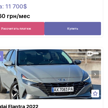
: 11 700$
60 грн
/мес
Рассчитать платеж
Купить
в
dai Elantra 2022