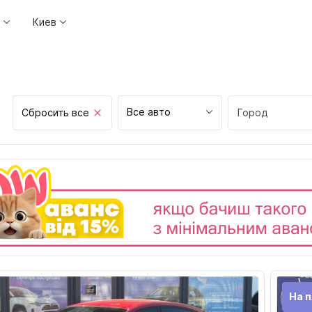
Киев
Все авто
Сбросить все
Город
Винница
Днепр
Житомир
Запорожье
Ивано-Франков
Киев
Кропивницкий
На п
Луцк