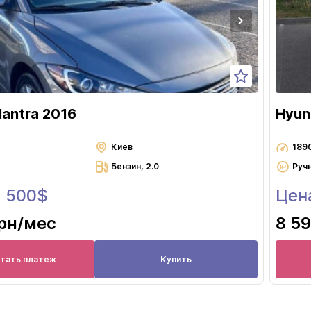
lantra 2016
Hyun
Киев
189
Бензин, 2.0
Руч
3 500$
Цен
грн
/мес
8 59
итать платеж
Купить