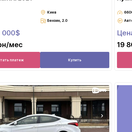
Киев
660
Бензин, 2.0
Авт
6 000$
Цен
рн
/мес
19 8
итать платеж
Купить