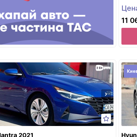
Цена
11 0
Кие
lantra 2021
Hyun