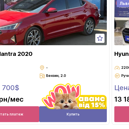
Львов
Льв
Николаев
Одесса
Полтава
Ровно
Сумы
lantra 2020
Hyun
Тернополь
Ужгород
-
220
Бензин, 2.0
Руч
Харьков
6 700$
Цен
Херсон
Хмельницкий
грн
/мес
13 1
Черкассы
Чернигов
итать платеж
Купить
Черновцы