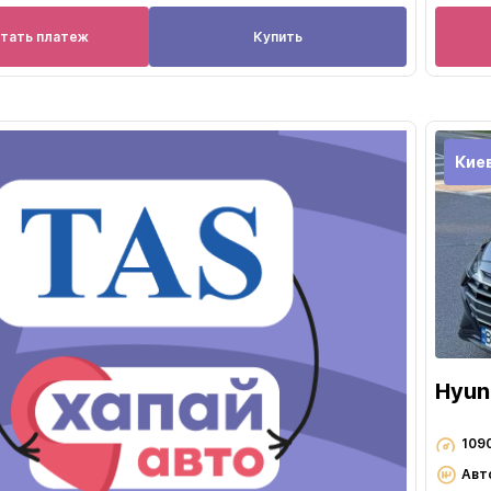
итать платеж
Купить
Кие
Hyun
109
Авт