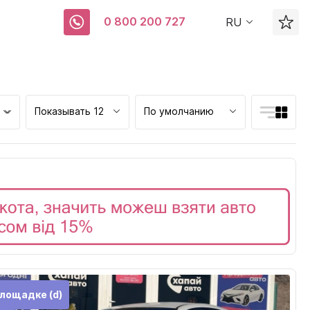
0 800 200 727
RU
Показывать 12
По умолчанию
ск
лощадке (d)