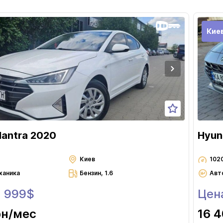
Кие
lantra 2020
Hyun
Киев
102
ханика
Бензин, 1.6
Авт
3 999$
Цен
рн
/мес
16 4