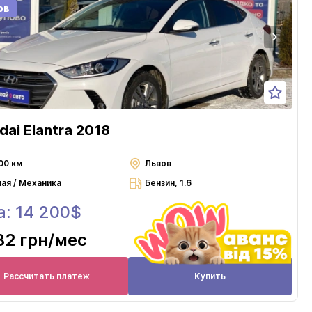
ов
dai Elantra 2018
00 км
Львов
ная / Механика
Бензин, 1.6
а: 14 200$
82 грн
/мес
Рассчитать платеж
Купить