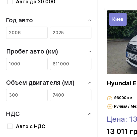
Авто до 30 000
Киев
Год авто
Пробег авто (км)
Объем двигателя (мл)
Hyundai E
96000 км
Ручная / Ме
НДС
Цена: 1
Авто с НДС
13 011 г