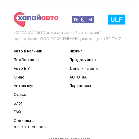
ТМ "ХАПАЙ АВТО дружественный автолизинг"
принадлежит ООО "УЛФ-ФИНАНС", входящее в БГ "ТАС"
Авто в наличии
Лизинг
Подбор авто
Продать авто
Авто Б У
Деньги на авто
О нас
AUTO.RIA
Автовыкуп
Партнерам
Офисы
Блог
FAQ
Социальная
ответственность