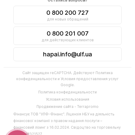
Остались вопросы?
0 800 200 727
для новых обращений
0 800 201 007
для действующих клиентов
hapai.info@ulf.ua
Сайт защищен reCAPTCHA. Действуют
Политика
конфиденциальности
и
Условия предоставления услуг
Google.
Политика конфиденциальности
Условия использования
Продвижение сайта - Terrapromo
Фінансує
ТОВ "УЛФ-Фінанс"
.
Ліцензія НБУ на діяльність
фінансової компанії з правом надання послуги –
фінансовий лізинг з 16.02.2024
.
Свідоцтво на торговельну
марку №321527