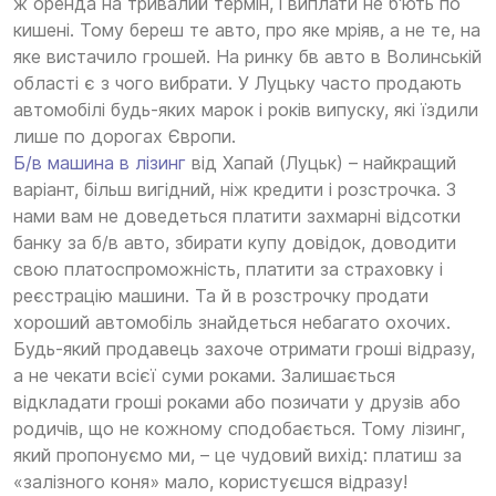
ж оренда на тривалий термін, і виплати не б'ють по
кишені. Тому береш те авто, про яке мріяв, а не те, на
яке вистачило грошей. На ринку бв авто в Волинській
області є з чого вибрати. У Луцьку часто продають
автомобілі будь-яких марок і років випуску, які їздили
лише по дорогах Європи.
Б/в машина в лізинг
від Хапай (Луцьк) – найкращий
варіант, більш вигідний, ніж кредити і розстрочка. З
нами вам не доведеться платити захмарні відсотки
банку за б/в авто, збирати купу довідок, доводити
свою платоспроможність, платити за страховку і
реєстрацію машини. Та й в розстрочку продати
хороший автомобіль знайдеться небагато охочих.
Будь-який продавець захоче отримати гроші відразу,
а не чекати всієї суми роками. Залишається
відкладати гроші роками або позичати у друзів або
родичів, що не кожному сподобається. Тому лізинг,
який пропонуємо ми, – це чудовий вихід: платиш за
«залізного коня» мало, користуєшся відразу!