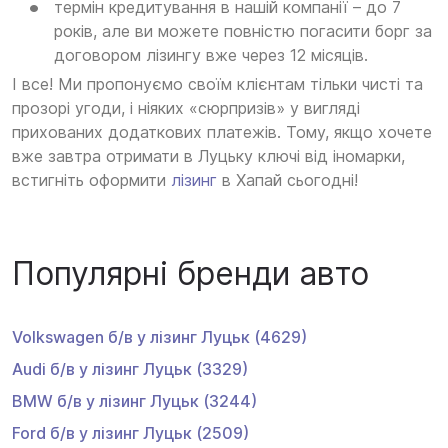
термін кредитування в нашій компанії – до 7
років, але ви можете повністю погасити борг за
договором лізингу вже через 12 місяців.
І все! Ми пропонуємо своїм клієнтам тільки чисті та
прозорі угоди, і ніяких «сюрпризів» у вигляді
прихованих додаткових платежів. Тому, якщо хочете
вже завтра отримати в Луцьку ключі від іномарки,
встигніть оформити
лізинг
в Хапай сьогодні!
Популярні бренди авто
Volkswagen
б/в у лізинг
Луцьк
(4629)
Audi
б/в у лізинг
Луцьк
(3329)
BMW
б/в у лізинг
Луцьк
(3244)
Ford
б/в у лізинг
Луцьк
(2509)