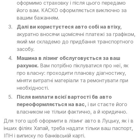
оформимо страховку і після цього передамо
його вам. КАСКО оформляється виключно за
вашим бажанням.
Далі ви користуєтеся авто собі на втіху,
акуратно вносячи щомісячні платежі за графіком,
який ми складемо до придбання транспортного
засобу.
Машина в лізинг обслуговується за ваш
рахунок.
Вам потрібно піклуватися про неї, як
про власну: проходити планову діагностику,
міняти витратні матеріали та ремонтувати при
необхідності.
Після виплати всієї вартості бв авто
переоформляється на вас,
і ви стаєте його
власником не тільки фактично, а й юридично.
Для того щоб оформити в лізинг авто в Луцьку, як і в
інших філіях Хапай, треба надати тільки ваш паспорт,
ІПН і виписку по банківській карті.