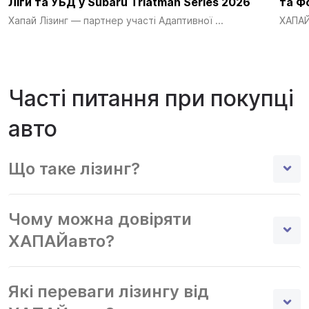
Ліги та УБД у Subaru Triatman Series 2026
та Ф
Хапай Лізинг — партнер участі Адаптивної ...
ХАПАЙ 
Часті питання при покупці
авто
Що таке лізинг?
Чому можна довіряти
ХАПАЙавто?
Які переваги лізингу від