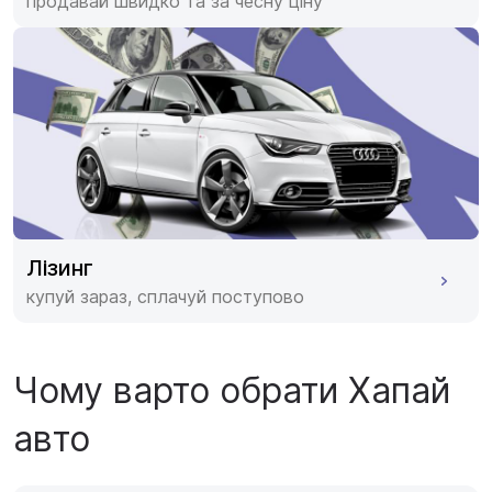
продавай швидко та за чесну ціну
Лізинг
купуй зараз, сплачуй поступово
Чому варто обрати Хапай
авто