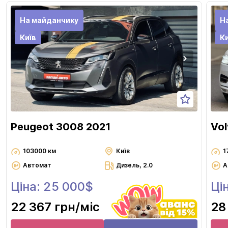
На майданчику
Н
Київ
Ки
Peugeot 3008 2021
Vo
103000 км
Київ
1
Автомат
Дизель, 2.0
А
Ціна: 25 000$
Ці
22 367 грн
/міс
28