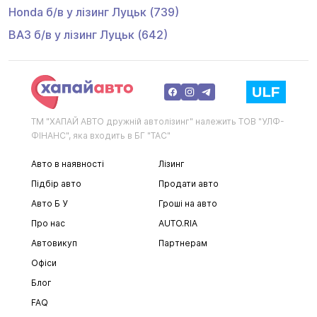
Honda
б/в у лізинг
Луцьк
(739)
ВАЗ
б/в у лізинг
Луцьк
(642)
ТМ "ХАПАЙ АВТО дружній автолізинг" належить ТОВ "УЛФ-
ФІНАНС", яка входить в БГ "ТАС"
Авто в наявності
Лізинг
Підбір авто
Продати авто
Авто Б У
Гроші на авто
Про нас
AUTO.RIA
Автовикуп
Партнерам
Офіси
Блог
FAQ