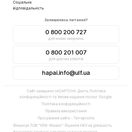
Соціальна
відповідальність
Залишились питання?
0 800 200 727
для нових звернень
0 800 201 007
для діючих клієнтів
hapai.info@ulf.ua
Сайт захищено reCAPTCHA. Діють
Політика
конфіденційності
та
Умови надання послуг
Google.
Політика конфіденційності
Правила використання
Просування сайту - Terrapromo
Фінансує
ТОВ "УЛФ-Фінанс"
.
Ліцензія НБУ на діяльність
фінансової компанії з правом надання послуги –