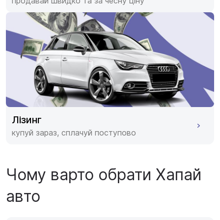
продавай швидко та за чесну ціну
Лізинг
купуй зараз, сплачуй поступово
Чому варто обрати Хапай
авто