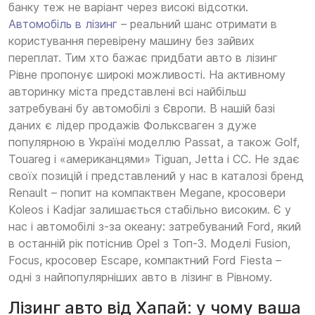
банку теж не варіант через високі відсотки.
Автомобіль в лізинг
– реальний шанс отримати в
користування перевірену машину без зайвих
переплат. Тим хто бажає придбати авто в лізинг
Рівне пропонує широкі можливості. На активному
авторинку міста представлені всі найбільш
затребувані бу автомобілі з Європи. В нашій базі
даних є лідер продажів Фольксваген з дуже
популярною в Україні моделлю Passat, а також Golf,
Touareg і «американцями» Tiguan, Jetta і СС. Не здає
своїх позицій і представлений у нас в каталозі бренд
Renault – попит на компактвен Megane, кросовери
Koleos і Kadjar залишається стабільно високим. Є у
нас і автомобілі з-за океану: затребуваний Ford, який
в останній рік потіснив Opel з Топ-3. Моделі Fusion,
Focus, кросовер Escape, компактний Ford Fiesta –
одні з найпопулярніших авто в лізинг в Рівному.
Лізинг авто від Хапай: у чому ваша