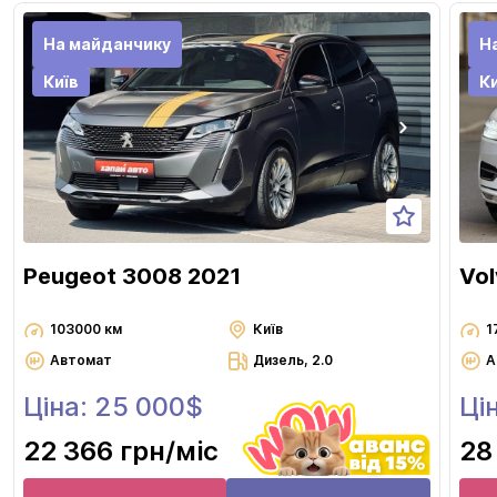
На майданчику
Н
Київ
Ки
Peugeot 3008 2021
Vo
103000 км
Київ
1
Автомат
Дизель, 2.0
А
Ціна: 25 000$
Ці
22 366 грн
/міс
28