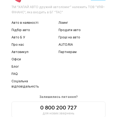
ТМ "ХАПАЙ АВТО дружній автолізинг" належить ТОВ "УЛФ-
ФІНАНС", яка входить в БГ "ТАС"
Авто в наявності
Лізинг
Підбір авто
Продати авто
Авто Б У
Гроші на авто
Про нас
AUTO.RIA
Автовикуп
Партнерам
Офіси
Блог
FAQ
Соціальна
відповідальність
Залишились питання?
0 800 200 727
для нових звернень