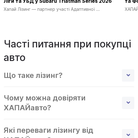
Ліги та УБД у Subaru Triatman Series 2026
та Ф
Хапай Лізинг — партнер участі Адаптивної ...
ХАПАЙ 
Часті питання при покупці
авто
Що таке лізинг?
Чому можна довіряти
ХАПАЙавто?
Які переваги лізингу від