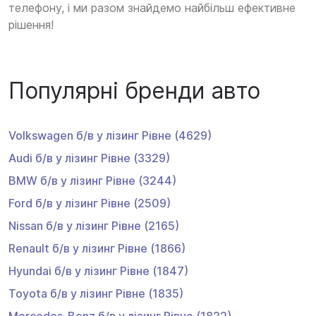
телефону, і ми разом знайдемо найбільш ефективне
рішення!
Популярні бренди авто
Volkswagen
б/в у лізинг
Рівне
(4629)
Audi
б/в у лізинг
Рівне
(3329)
BMW
б/в у лізинг
Рівне
(3244)
Ford
б/в у лізинг
Рівне
(2509)
Nissan
б/в у лізинг
Рівне
(2165)
Renault
б/в у лізинг
Рівне
(1866)
Hyundai
б/в у лізинг
Рівне
(1847)
Toyota
б/в у лізинг
Рівне
(1835)
Mercedes-Benz
б/в у лізинг
Рівне
(1822)