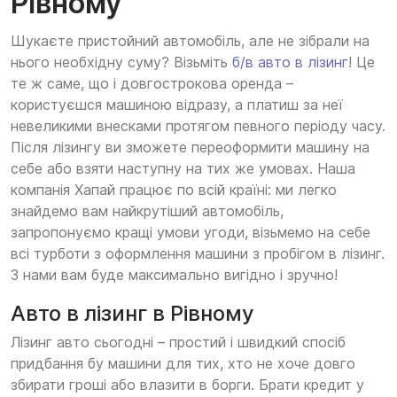
Рівному
Шукаєте пристойний автомобіль, але не зібрали на
нього необхідну суму? Візьміть
б/в авто в лізинг
! Це
те ж саме, що і довгострокова оренда –
користуєшся машиною відразу, а платиш за неї
невеликими внесками протягом певного періоду часу.
Після лізингу ви зможете переоформити машину на
себе або взяти наступну на тих же умовах. Наша
компанія Хапай працює по всій країні: ми легко
знайдемо вам найкрутіший автомобіль,
запропонуємо кращі умови угоди, візьмемо на себе
всі турботи з оформлення машини з пробігом в лізинг.
З нами вам буде максимально вигідно і зручно!
Авто в лізинг в Рівному
Лізинг авто сьогодні – простий і швидкий спосіб
придбання бу машини для тих, хто не хоче довго
збирати гроші або влазити в борги. Брати кредит у