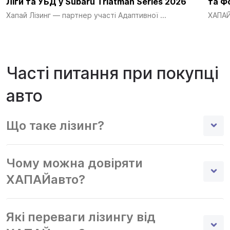
Ліги та УБД у Subaru Triatman Series 2026
та Ф
Хапай Лізинг — партнер участі Адаптивної ...
ХАПАЙ 
Часті питання при покупці
авто
Що таке лізинг?
Чому можна довіряти
ХАПАЙавто?
Які переваги лізингу від