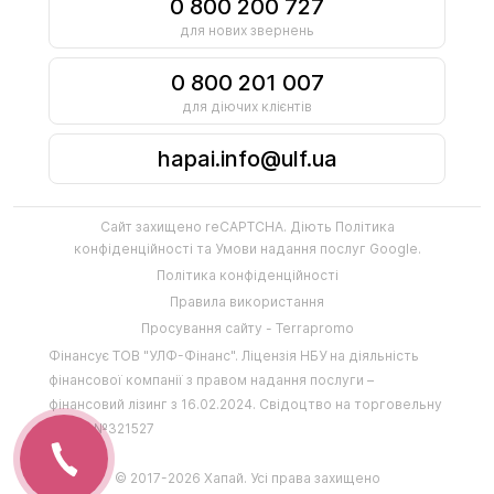
0 800 200 727
для нових звернень
0 800 201 007
для діючих клієнтів
hapai.info@ulf.ua
Сайт захищено reCAPTCHA. Діють
Політика
конфіденційності
та
Умови надання послуг
Google.
Політика конфіденційності
Правила використання
Просування сайту - Terrapromo
Фінансує
ТОВ "УЛФ-Фінанс"
.
Ліцензія НБУ на діяльність
фінансової компанії з правом надання послуги –
фінансовий лізинг з 16.02.2024
.
Свідоцтво на торговельну
марку №321527
© 2017-2026 Хапай. Усі права захищено