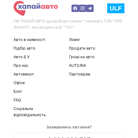
ТМ "ХАПАЙ АВТО дружній автолізинг" належить ТОВ "УЛФ-
ФІНАНС", яка входить в БГ "ТАС"
Авто в наявності
Лізинг
Підбір авто
Продати авто
Авто Б У
Гроші на авто
Про нас
AUTO.RIA
Автовикуп
Партнерам
Офіси
Блог
FAQ
Соціальна
відповідальність
Залишились питання?