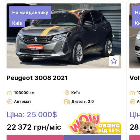
На майданчику
Н
Київ
Ки
Peugeot 3008 2021
Vo
103000 км
Київ
1
Автомат
Дизель, 2.0
А
Ціна: 25 000$
Ці
22 372 грн
/міс
28