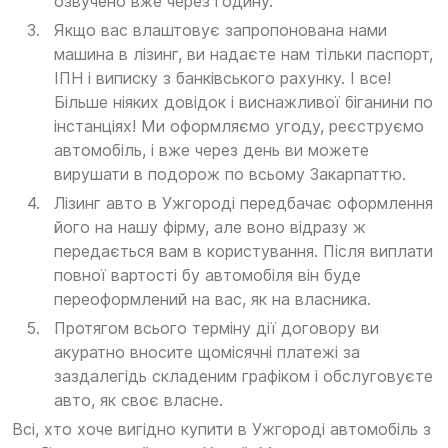
озвучено вже через годину.
Якщо вас влаштовує запропонована нами
машина в лізинг, ви надаєте нам тільки паспорт,
ІПН і виписку з банківського рахунку. І все!
Більше ніяких довідок і виснажливої біганини по
інстанціях! Ми оформляємо угоду, реєструємо
автомобіль, і вже через день ви можете
вирушати в подорож по всьому Закарпаттю.
Лізинг авто в Ужгороді передбачає оформлення
його на нашу фірму, але воно відразу ж
передається вам в користування. Після виплати
повної вартості бу автомобіля він буде
переоформлений на вас, як на власника.
Протягом всього терміну дії договору ви
акуратно вносите щомісячні платежі за
заздалегідь складеним графіком і обслуговуєте
авто, як своє власне.
Всі, хто хоче вигідно купити в Ужгороді автомобіль з