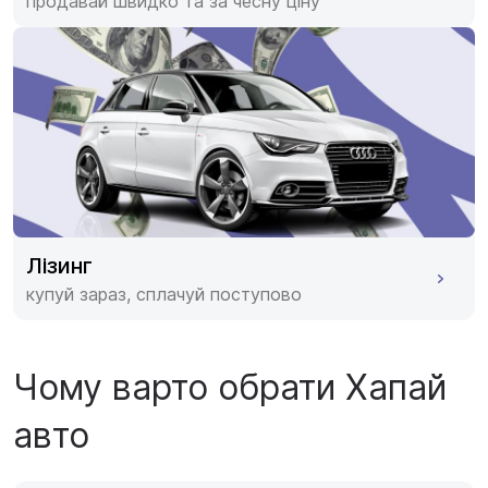
продавай швидко та за чесну ціну
Лізинг
купуй зараз, сплачуй поступово
Чому варто обрати Хапай
авто