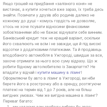
Якщо грошей на придбання «залізного коня» не
вистачає, а купити хочеться вже зараз, їх треба десь
знайти. Позичати у друзів або родичів далеко не
кожному до душі – комусь гордість не дозволяє,
хтось не хоче псувати відносини фінансовими
зобов'язаннями або не бажає відчувати себе винним.
Банківський кредит теж не кращий варіант, оскільки
його схвалюють не всім і не завжди, ще й під високі
відсотки з додатковими платежами. Та й продавець
вподобаного автомобіля в Ужгороді, швидше за все,
захоче отримати за нього всю суму відразу. Що ж
робити бідному автолюбителю із Закарпаття? Не
впадати у відчай і
купити машину в лізинг
!
Оформляючи бу авто в лізинг в Ужгороді, ви ніби
берете його в розстрочку або в оренду, розтягуючи
платежі на термін від 1 до 7 років, але на більш
вигідних умовах. Чим же вигідна машина в лізинг?
Переваг багато:
ми надаємо вам свободу вибору бу авто: