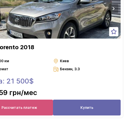
Sorento 2018
00 км
Киев
омат
Бензин, 3.3
а: 21 500$
59 грн
/мес
Рассчитать платеж
Купить