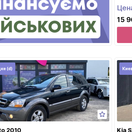
Цен
15 9
ке (d)
Кие
to 2010
Kia 