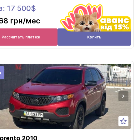
а: 17 500$
68 грн
/мес
Рассчитать платеж
Купить
в
Sorento 2010