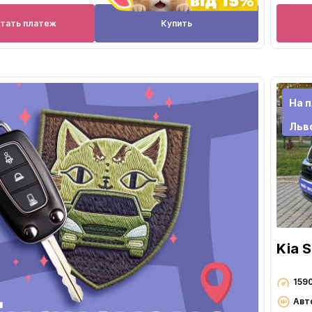
итать платеж
Купить
На п
Льв
Kia 
159
Авт