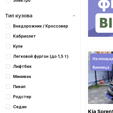
Электро
Тип кузова
Внедорожник / Кроссовер
Кабриолет
Купе
Легковой фургон (до 1,5 т)
На площад
Лифтбек
Винница
Минивэн
Пикап
Родстер
Седан
Kia Soren