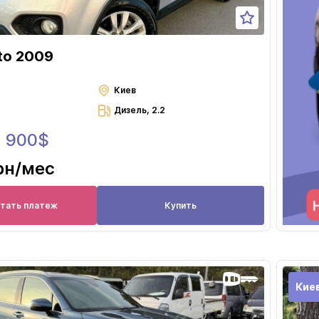
to 2009
Киев
Дизель, 2.2
3 900$
рн
/мес
итать платеж
Купить
Кие