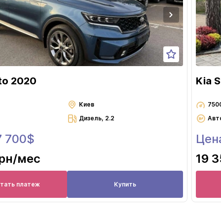
to 2020
Kia 
Киев
750
Дизель, 2.2
Авт
7 700$
Цен
грн
/мес
19 3
итать платеж
Купить