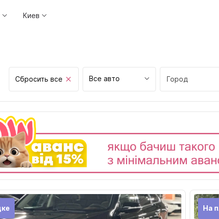
Киев
Все авто
Сбросить все
Город
Винница
Днепр
Житомир
Запорожье
Ивано-Франков
Киев
Кривой рог
дке
На 
Кропивницкий