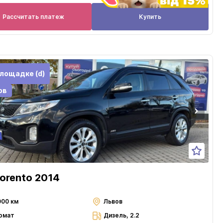
Рассчитать платеж
Купить
лощадке (d)
ов
Sorento 2014
000 км
Львов
омат
Дизель, 2.2