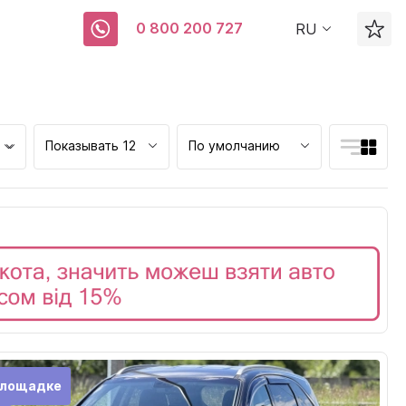
0 800 200 727
RU
Показывать 12
По умолчанию
ск
площадке