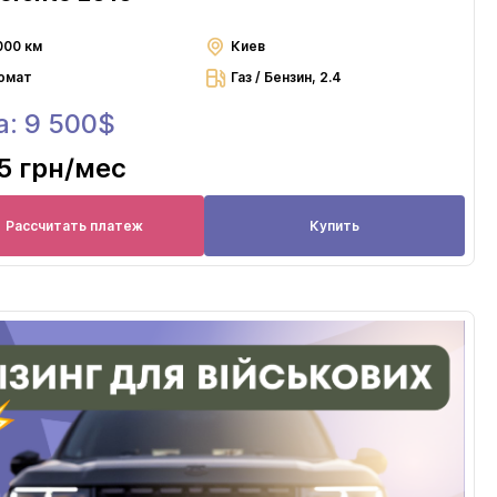
000 км
Киев
омат
Газ / Бензин, 2.4
а: 9 500$
5 грн
/мес
Рассчитать платеж
Купить