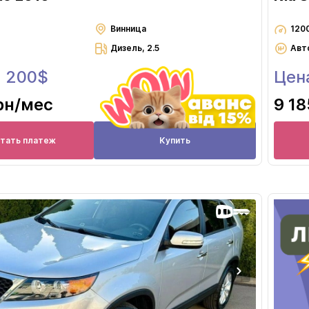
Винница
120
Дизель, 2.5
Авт
2 200$
Цен
рн
/мес
9 18
итать платеж
Купить