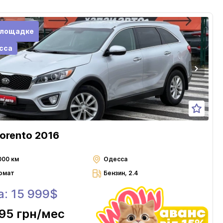
площадке
сса
Sorento 2016
000 км
Одесса
омат
Бензин, 2.4
а: 15 999$
95 грн
/мес