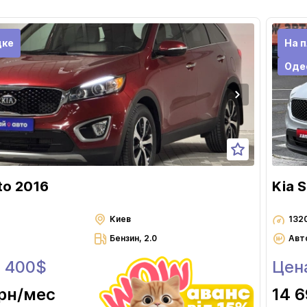
Черновцы
дке
На 
Оде
to 2016
Kia 
Киев
132
Бензин, 2.0
Авт
6 400$
Цен
грн
/мес
14 6