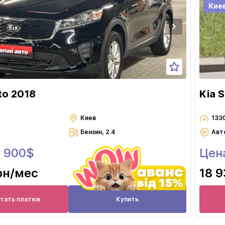
Луцк
Кие
Львов
Николаев
Одесса
Полтава
Ровно
to 2018
Kia 
Сумы
Тернополь
Киев
133
Бензин, 2.4
Авт
Ужгород
8 900$
Цен
Харьков
Херсон
рн
/мес
18 9
Хмельницкий
Черкассы
итать платеж
Купить
Чернигов