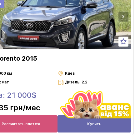
в
Sorento 2015
000 км
Киев
омат
Дизель, 2.2
а: 21 000$
35 грн
/мес
Рассчитать платеж
Купить