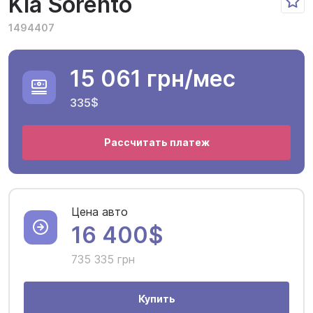
Kia Sorento
1494407
15 061 грн
/мес
335$
Рассчитать платеж
Цена авто
16 400$
735 335 грн
Купить