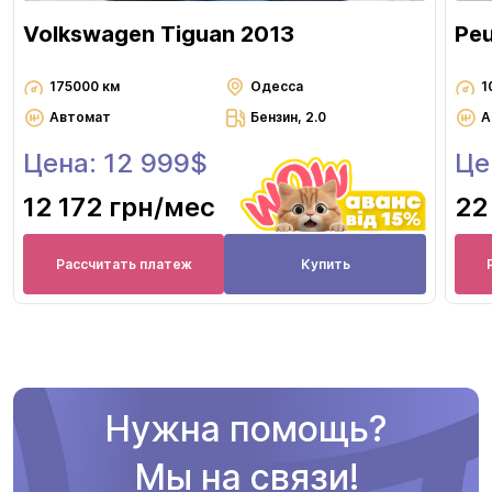
Volkswagen Tiguan 2013
Pe
175000 км
Одесса
1
Автомат
Бензин, 2.0
А
Цена: 12 999$
Це
12 172 грн
/мес
22
Рассчитать платеж
Купить
Нужна помощь?
Мы на связи!