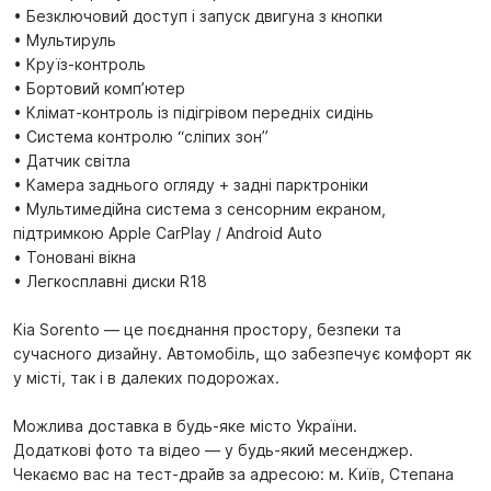
• Безключовий доступ і запуск двигуна з кнопки
• Мультируль
• Круїз-контроль
• Бортовий комп’ютер
• Клімат-контроль із підігрівом передніх сидінь
• Система контролю “сліпих зон”
• Датчик світла
• Камера заднього огляду + задні парктроніки
• Мультимедійна система з сенсорним екраном,
підтримкою Apple CarPlay / Android Auto
• Тоновані вікна
• Легкосплавні диски R18
Kia Sorento — це поєднання простору, безпеки та
сучасного дизайну. Автомобіль, що забезпечує комфорт як
у місті, так і в далеких подорожах.
Можлива доставка в будь-яке місто України.
Додаткові фото та відео — у будь-який месенджер.
Чекаємо вас на тест-драйв за адресою: м. Київ, Степана