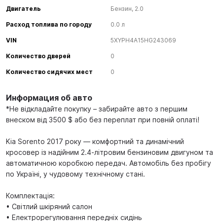
Двигатель
Бензин, 2.0
Расход топлива по городу
0.0 л
VIN
5XYPH4A15HG243069
Количество дверей
0
Количество сидячих мест
0
Информация об авто
*Не відкладайте покупку – забирайте авто з першим
внеском від 3500 $ або без переплат при повній оплаті!
Kia Sorento 2017 року — комфортний та динамічний
кросовер із надійним 2.4-літровим бензиновим двигуном та
автоматичною коробкою передач. Автомобіль без пробігу
по Україні, у чудовому технічному стані.
Комплектація:
• Світлий шкіряний салон
• Електрорегулювання передніх сидінь