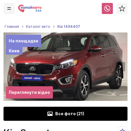
Kia 1494407
Главная
Каталог авто
На площадке
Киев
Переглянути відео
Все фото (
21
)