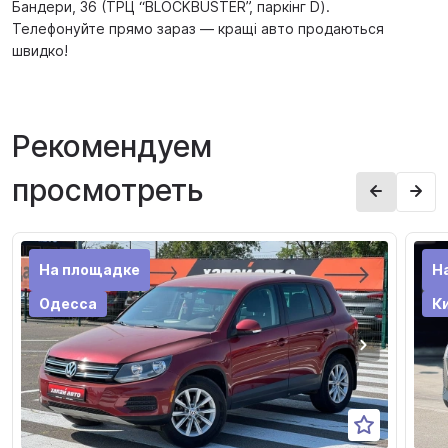
Бандери, 36 (ТРЦ “BLOCKBUSTER”, паркінг D).
Телефонуйте прямо зараз — кращі авто продаються
швидко!
Рекомендуем
просмотреть
На площадке
Н
Одесса
К