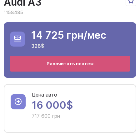
Audi A3
1158485
14 725 грн
/мес
328$
Рассчитать платеж
Цена авто
16 000$
717 600 грн