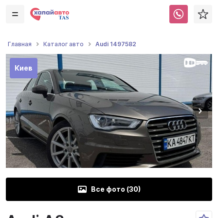
Audi 1497582
Главная
Каталог авто
Киев
Все фото (
30
)