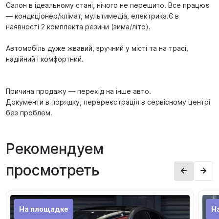
Салон в ідеальному стані, нічого не перешито. Все працює
— кондиціонер/клімат, мультимедіа, електрика.Є в
наявності 2 комплекта резини (зима/літо).
Автомобіль дуже жвавий, зручний у місті та на трасі,
надійний і комфортний.
Причина продажу — перехід на інше авто.
Документи в порядку, перереєстрація в сервісному центрі
без проблем.
Рекомендуем
просмотреть
На площадке
Н