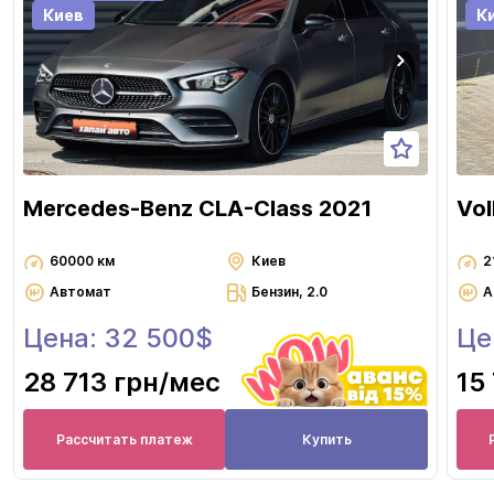
Киев
К
Mercedes-Benz CLA-Class 2021
Vol
60000 км
Киев
2
Автомат
Бензин, 2.0
А
Цена: 32 500$
Це
28 713 грн
/мес
15
Рассчитать платеж
Купить