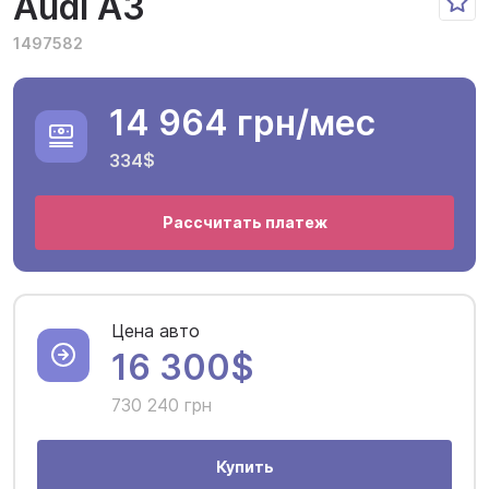
Audi A3
1497582
14 964 грн
/мес
334$
Рассчитать платеж
Цена авто
16 300$
730 240 грн
Купить