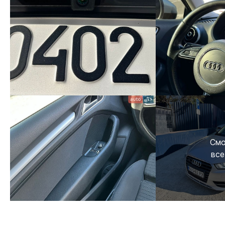
Смо
все