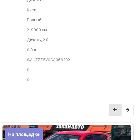
Киев
Полный
219000 км.
Дизель, 2.0
0.0 л
WAUZZZ8V0GA066292
0
0
На площадке