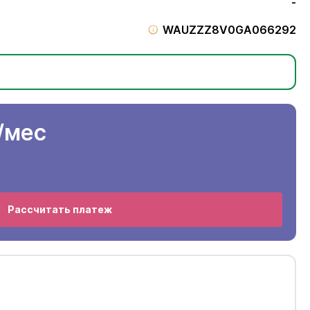
-
WAUZZZ8V0GA066292
/мес
Рассчитать платеж