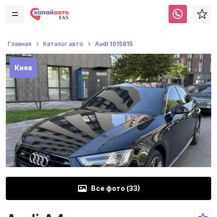
Audi 1015815
Главная
Каталог авто
Киев
Все фото (
33
)