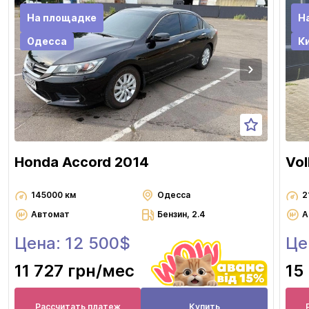
На площадке
Н
Одесса
К
Honda Accord 2014
Vol
145000 км
Одесса
2
Автомат
Бензин, 2.4
А
Цена: 12 500$
Це
11 727 грн
/мес
15
Рассчитать платеж
Купить