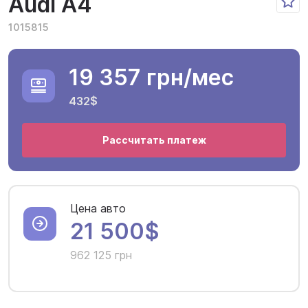
Audi A4
1015815
19 357 грн
/мес
432$
Рассчитать платеж
Цена авто
21 500$
962 125 грн