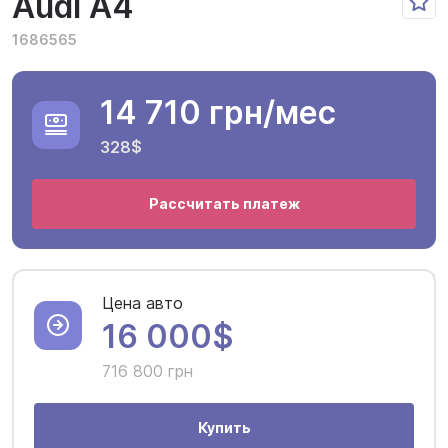
Audi A4
1686565
14 710 грн
/мес
328$
Рассчитать платеж
Цена авто
16 000$
716 800 грн
Купить