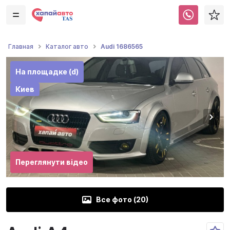
Audi 1686565
Главная
Каталог авто
На площадке (d)
Киев
Переглянути відео
Все фото (
20
)