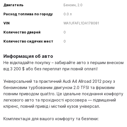
Двигатель
Бензин, 2.0
Расход топлива по городу
0.0 л
VIN
WA1UFAFL1DA178081
Количество дверей
0
Количество сидячих мест
0
Информация об авто
Не відкладайте покупку – забирайте авто з першим внеском
від 3 200 $ або без переплат при повній оплаті!
Універсальний та практичний Audi A4 Allroad 2012 року з
бензиновим турбованим двигуном 2.0 TFSI та фірмовим
повним приводом quattro. Це ідеальне поєднання комфорту
легкового авто та прохідності кросовера — підвищений
кліренс, повний привід і місткий кузов універсал.
Комплектація для вашого комфорту та безпеки: