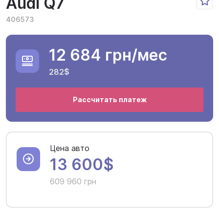
Audi Q7
406573
12 684 грн
/мес
282$
Рассчитать платеж
Цена авто
13 600$
609 960 грн