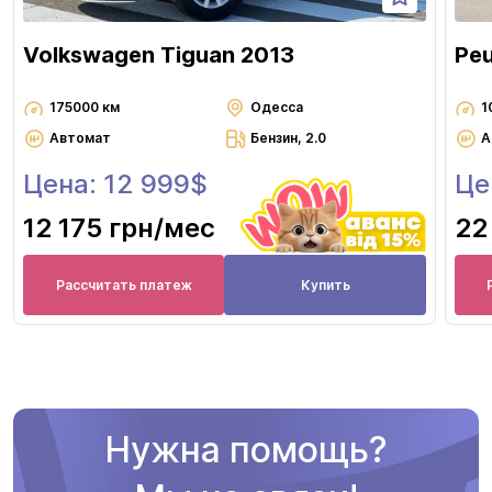
Volkswagen Tiguan 2013
Pe
175000 км
Одесса
1
Автомат
Бензин, 2.0
А
Цена: 12 999$
Це
12 175 грн
/мес
22
Рассчитать платеж
Купить
Нужна помощь?