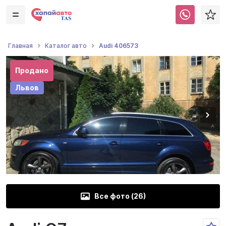
Audi 406573
Главная
Каталог авто
Продано
Львов
Все фото (
26
)