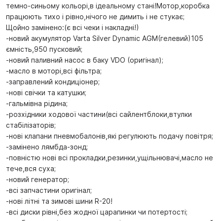
темно-синьому кольорі,в ідеальному стані!Мотор,коробка
працюють тихо і рівно,нічого не димить і не стукає;
Щойно замінено:(є всі чеки і накладні!)
-новий акумулятор Varta Silver Dynamic AGM(гелевий)105
ємність,950 пусковий;
-новий паливний насос в баку VDO (оригінал);
-масло в моторі,всі фільтра;
-заправлений кондиціонер;
-нові свічки та катушки;
-гальмівна рідина;
-розхідники ходової частини(всі сайлентблоки,втулки
стабілізаторів;
-нові клапани пневмобалонів,які регулюють подачу повітря;
-замінено лямбда-зонд;
-повністю нові всі прокладки,резинки,ущільнювачі,масло не
тече,вся суха;
-новий генератор;
-всі запчастини оригінал;
-нові літні та зимові шини R-20!
-всі диски рівні,без жодної царапинки чи потертості;