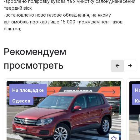
-зроблено поліровку кузова та хімчистку салону,нанесений
твердий віск;
-встановлено нове газове обладнання, на якому
автомобіль проїхав лише 15 000 тис.км,замінені газові
фільтра;
Рекомендуем
просмотреть
На площадке
Н
Одесса
К