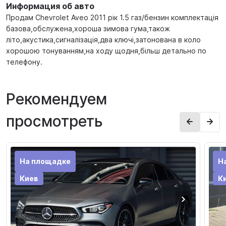
Информация об авто
Продам Chevrolet Aveo 2011 рік 1.5 газ/бензин комплектація
базова,обслужена,хороша зимова гума,також
лiто,акустика,сигналізація,два ключі,затонована в коло
хорошою тонуванням,на ходу щодня,більш детально по
телефону.
Рекомендуем
просмотреть
На площадке
Н
Киев
К