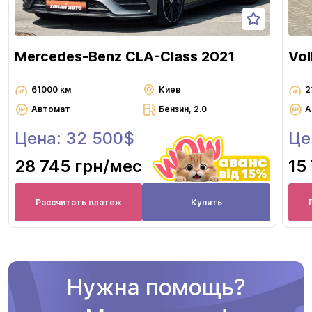
Mercedes-Benz CLA-Class 2021
Vol
61000 км
Киев
2
Автомат
Бензин, 2.0
А
Цена: 32 500$
Це
28 745 грн
/мес
15
Рассчитать платеж
Купить
Нужна помощь?