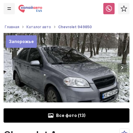
Chevrolet 949850
Главная
Каталог авто
Запорожье
Все фото (
13
)