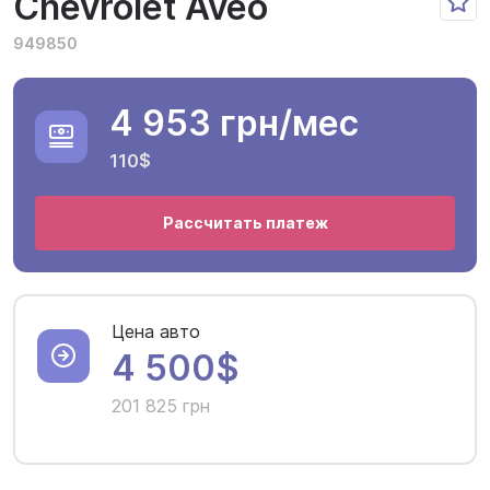
Chevrolet Aveo
949850
4 953 грн
/мес
110$
Рассчитать платеж
Цена авто
4 500$
201 825 грн