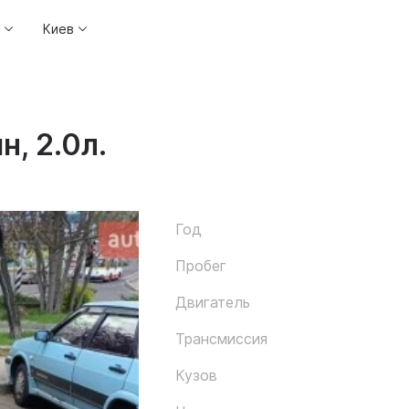
Киев
н, 2.0л.
Год
Пробег
Двигатель
Трансмиссия
Кузов