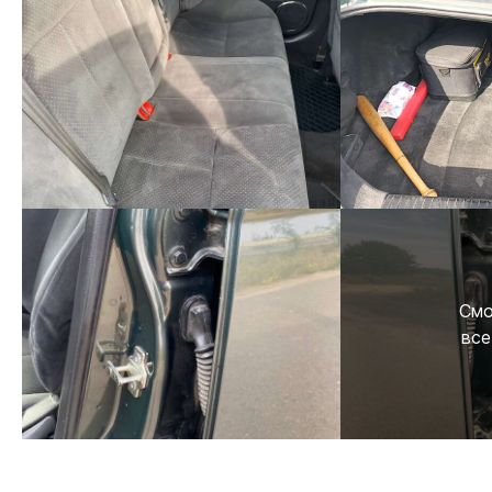
Смо
все