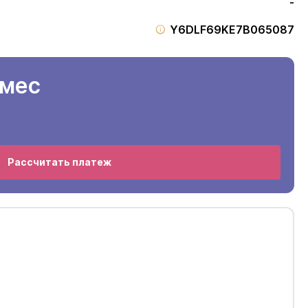
-
Y6DLF69KE7B065087
/мес
Рассчитать платеж