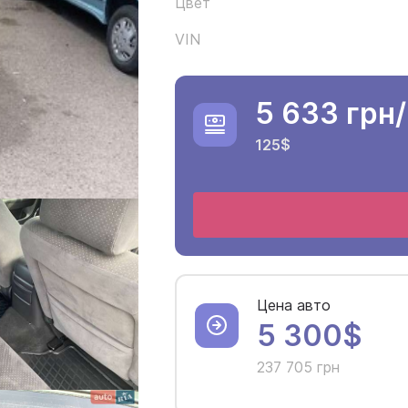
Цвет
VIN
5 633 грн
125$
Цена авто
5 300$
237 705 грн