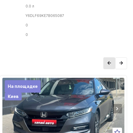
0.0 л
Y6DLF69KE7B065087
0
0
На площадке
Киев