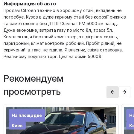
Информация об авто
Продам Citroen технічно в хорошому стані, вкладень не
потребує. Кузов в дуже гарному стані без корозії рижиків
та саме головне без ДТП!!! Заміна ГРМ 5000 км назад.
Дуже економне, витрата газу по місто 8л, траса 5л.
Комплектація бортовий комп'ютер, з підігрівом сидінь,
парктроніки, клімат контроль робочий. Пробіг рідний, не
скручений, в таксі не їздила. Я власник, свіжа страховка.
Реальному покупцю торг. Ціна на обмін 5000$
Рекомендуем
просмотреть
На площадке
Н
Киев
К