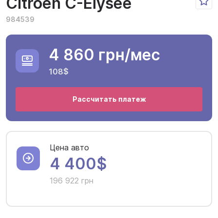
Citroen C-Elysee
984539
4 860 грн
/мес
108$
Рассчитать платеж
Цена авто
4 400$
196 922 грн