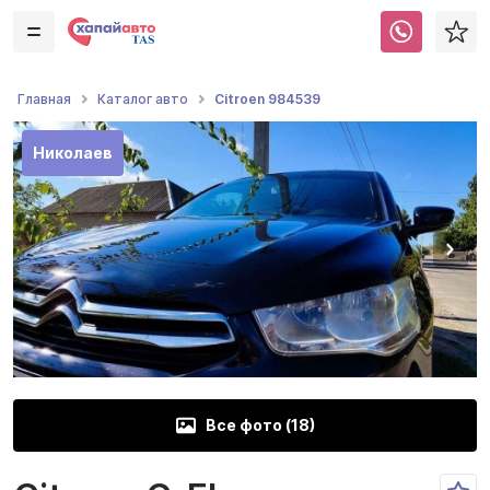
Citroen 984539
Главная
Каталог авто
Николаев
Все фото (
18
)