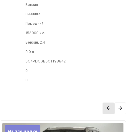
Бензин
Винница
Передний
153000 км.
Бензин, 2.4
0.0 л
3C4PDCGB3GT198842
0
0
На площадке