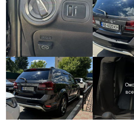
Смо
все