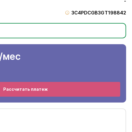
-
3C4PDCGB3GT198842
/мес
Рассчитать платеж