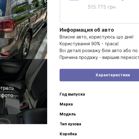
515 775 грн
Информация об авто
Власне авто, користуюсь що дня!
Користування 90% - траса!
Всі деталі розкажу біля авто або по
Причина продажу - вирішив пересіс
Характеристики
треть
Год выпуска
 фото
Марка
Модель
Тип кузова
Коробка