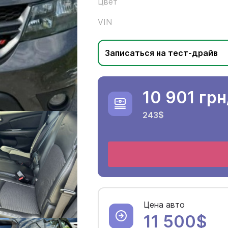
Цвет
VIN
Записаться на тест-драйв
10 901 грн
243$
Цена авто
11 500$