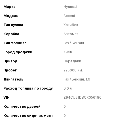
Марка
Hyundai
Модель
Accent
Тип кузова
Хэтчбек
Коробка
Автомат
Тип топлива
Газ / Бензин
Город продажи
Киев
Привод
Передний
Пробег
223000 км.
Двигатель
Газ / Бензин, 1.6
Расход топлива по городу
0.0 л
VIN
Z94CU51DBCR056180
Количество дверей
0
Количество сидячих мест
0