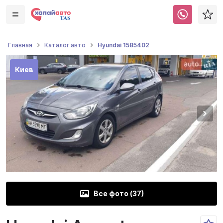
Hyundai 1585402
Главная
Каталог авто
Киев
Все фото (
37
)