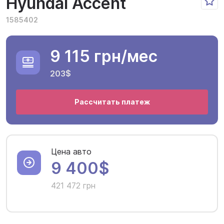
Hyundai Accent
1585402
9 115 грн
/мес
203$
Рассчитать платеж
Цена авто
9 400$
421 472 грн