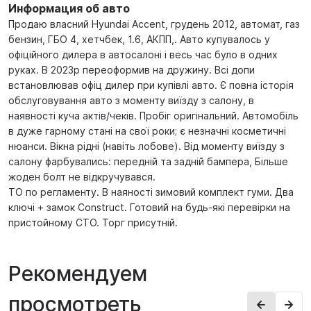
Информация об авто
Продаю власний Hyundai Accent, грудень 2012, автомат, газ
бензин, ГБО 4, хетчбек, 1.6, АКПП,. Авто купувалось у
офіційного дилера в автосалоні і весь час було в одних
руках. В 2023р переоформив на дружину. Всі допи
встановлював офіц дилер при купівлі авто. Є повна історія
обслуговування авто з моменту виїзду з салону, в
наявності куча актів/чеків. Пробіг оригінальний. Автомобіль
в дуже гарному стані на свої роки; є незначні косметичні
нюанси. Вікна рідні (навіть лобове). Від моменту виїзду з
салону фарбувались: передній та задній бампера, Більше
жоден болт не відкручувався.
ТО по регламенту. В наяності зимовий комплект гуми. Два
ключі + замок Construct. Готовий на будь-які перевірки на
пристойному СТО. Торг присутній.
Рекомендуем
просмотреть