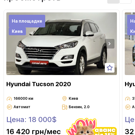
На площадке
Н
Киев
К
Hyundai Tucson 2020
Hyu
166000 км
Киев
3
Автомат
Бензин, 2.0
А
Цена: 18 000$
Це
16 420 грн
/мес
32