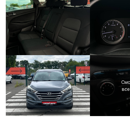
Смо
все