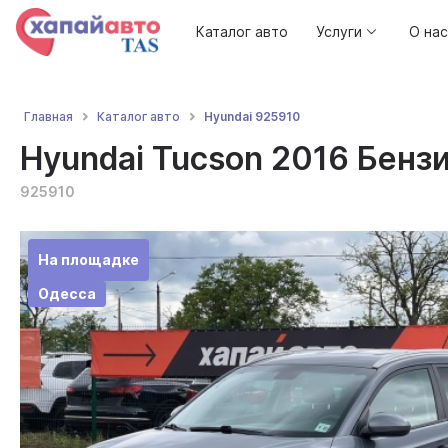
Каталог авто
Услуги
О нас
Hyundai 925910
Главная
Каталог авто
Hyundai Tucson 2016 Бензи
925910
На площадке
Одесса