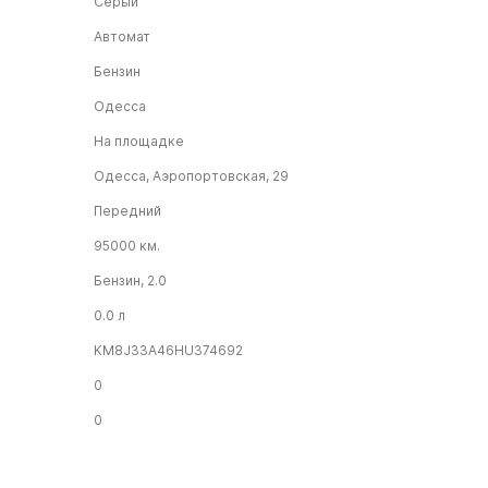
Серый
Автомат
Бензин
Одесса
На площадке
Одесса, Аэропортовская, 29
Передний
95000 км.
Бензин, 2.0
0.0 л
KM8J33A46HU374692
0
0