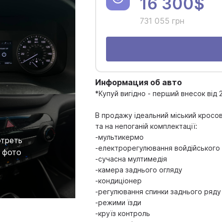
16 300$
731 055 грн
Информация об авто
*Купуй вигідно - перший внесок від
В продажу ідеальний міський кросов
та на непоганій комплектації:
-мультикермо
треть
-електрорегулювання войдійського 
 фото
-сучасна мултимедія
-камера заднього огляду
-кондиціонер
-регулювання спинки заднього ряду
-режими їзди
-круїз контроль