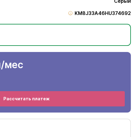
Серый
KM8J33A46HU374692
н
/мес
Рассчитать платеж