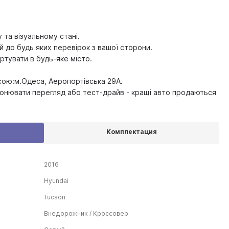
 та візуальному стані.
ий до будь яких перевірок з вашої сторони.
тувати в будь-яке місто.
сою:м.Одеса, Аеропортівська 29А.
онювати перегляд або тест-драйв - кращі авто продаються
Комплектация
2016
Hyundai
Tucson
Внедорожник / Кроссовер