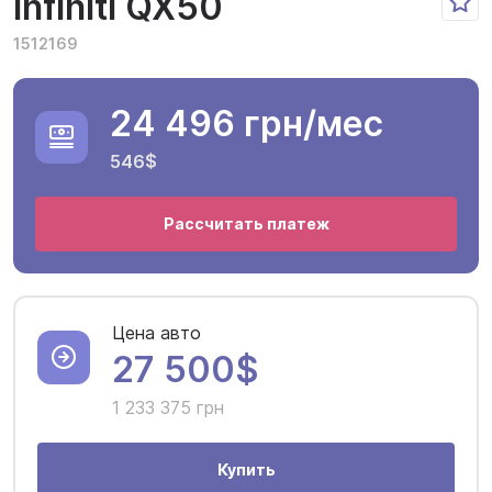
Infiniti QX50
1512169
24 496 грн
/мес
546$
Рассчитать платеж
Цена авто
27 500$
1 233 375 грн
Купить