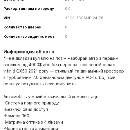
Расход топлива по городу
0.0 л
VIN
3PCAJ5DB6MF124176
Количество дверей
0
Количество сидячих мест
0
Информация об авто
*Не відкладай купівлю на потім – забирай авто з першим
внеском від 4000$ або без переплат при повній оплаті.
Infiniti QX50 2021 року — стильний та динамічний кросовер
з турбованим 2.0 бензиновим двигуном VC-Turbo, який
поєднує потужність і економічність.
Автомобіль у маиій максимальній комплектації:
-Система повного приводу
-Безключовий доступ
-Камери 360
-Матрична оптика з 4 лінзами
-Чорна стеля з алькантари