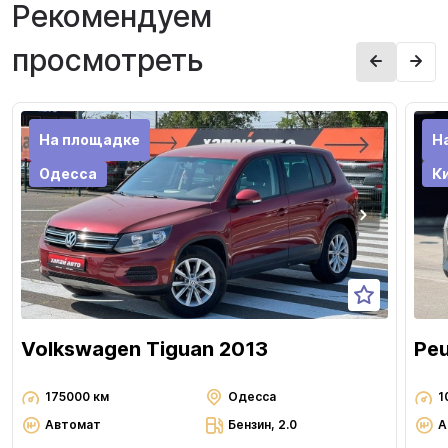
Рекомендуем
просмотреть
На площадке
Н
Одесса
К
Volkswagen Tiguan 2013
Pe
175000 км
Одесса
1
Автомат
Бензин, 2.0
А