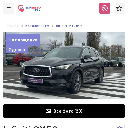
Infiniti 1512169
Главная
Каталог авто
На площадке
Одесса
Все фото (
29
)