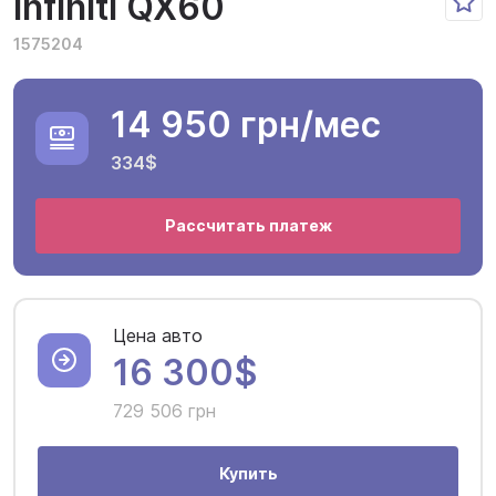
Infiniti QX60
1575204
14 950 грн
/мес
334$
Рассчитать платеж
Цена авто
16 300$
729 506 грн
Купить