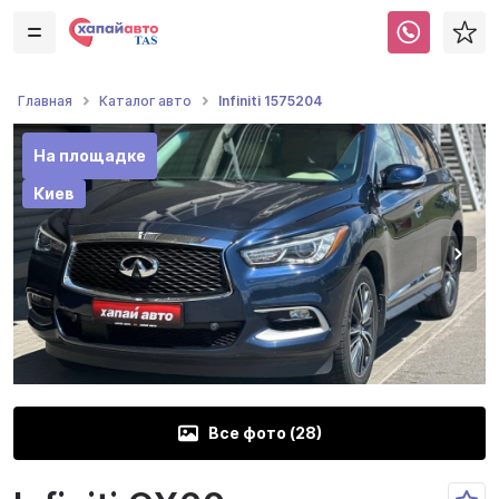
Infiniti 1575204
Главная
Каталог авто
На площадке
Киев
Все фото (
28
)