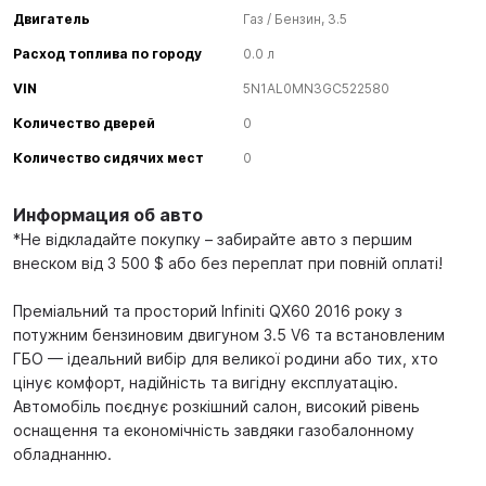
Двигатель
Газ / Бензин, 3.5
Расход топлива по городу
0.0 л
VIN
5N1AL0MN3GC522580
Количество дверей
0
Количество сидячих мест
0
Информация об авто
*Не відкладайте покупку – забирайте авто з першим
внеском від 3 500 $ або без переплат при повній оплаті!
Преміальний та просторий Infiniti QX60 2016 року з
потужним бензиновим двигуном 3.5 V6 та встановленим
ГБО — ідеальний вибір для великої родини або тих, хто
цінує комфорт, надійність та вигідну експлуатацію.
Автомобіль поєднує розкішний салон, високий рівень
оснащення та економічність завдяки газобалонному
обладнанню.