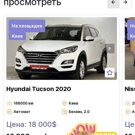
просмотреть
На площадке
Н
Киев
К
Hyundai Tucson 2020
Nis
166000 км
Киев
2
Автомат
Бензин, 2.0
А
Цена: 18 000$
Це