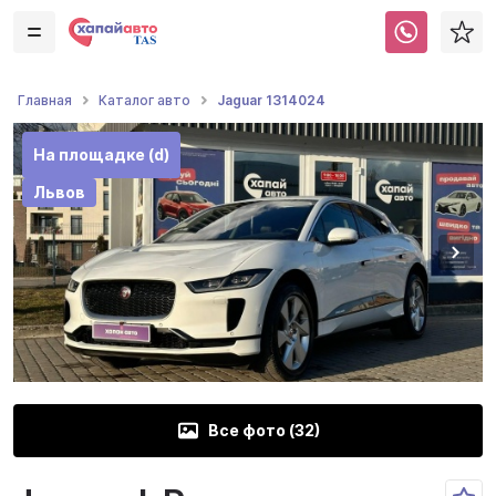
Jaguar 1314024
Главная
Каталог авто
На площадке (d)
Львов
Все фото (
32
)