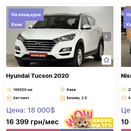
На площадке
Н
Киев
К
Hyundai Tucson 2020
Nis
166000 км
Киев
2
Автомат
Бензин, 2.0
А
Цена: 18 000$
Це
16 399 грн
/мес
10