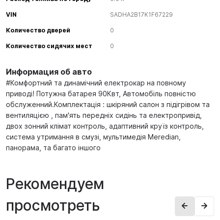
VIN
SADHA2B17K1F67229
Количество дверей
0
Количество сидячих мест
0
Информация об авто
#Комфортний та динамічний електрокар на повному
приводі! Потужна батарея 90Квт, Автомобіль повністю
обслуженний.Комплектація : шкіряний салон з підігрівом та
вентиляцією , пам'ять передніх сидінь та електропривід,
двох зонний клімат контроль, адаптивний круїз контроль,
система утримання в смузі, мультимедія Meredian,
панорама, та багато іншого
Рекомендуем
просмотреть