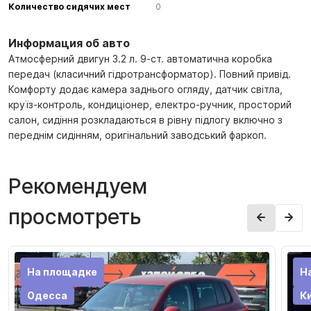
Количество сидячих мест
0
Информация об авто
Атмосферний двигун 3.2 л. 9-ст. автоматична коробка
передач (класичний гідротрансформатор). Повний привід.
Комфорту додає камера заднього огляду, датчик світла,
круїз-контроль, кондиціонер, електро-ручник, просторий
салон, сидіння розкладаються в рівну підлогу включно з
переднім сидінням, оригінальний заводський фаркоп.
Рекомендуем
просмотреть
На площадке
Н
Одесса
К