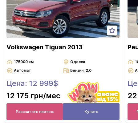
Volkswagen Tiguan 2013
Pe
175000 км
Одесса
1
Автомат
Бензин, 2.0
А
Цена: 12 999$
Це
12 175 грн
/мес
22
Рассчитать платеж
Купить