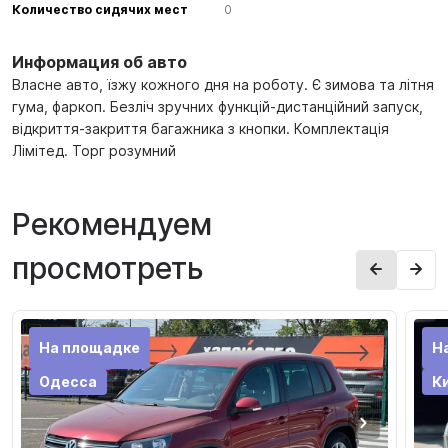
Количество сидячих мест
0
Информация об авто
Власне авто, їзжу кожного дня на роботу. Є зимова та літня
гума, фаркоп. Безліч зручних функцій-дистанційний запуск,
відкриття-закриття багажника з кнопки. Комплектація
Лімітед. Торг розумний
Рекомендуем
просмотреть
На площадке
Н
Одесса
К