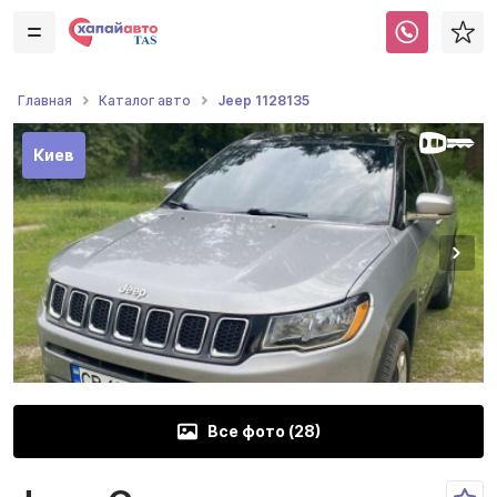
Jeep 1128135
Главная
Каталог авто
Киев
Все фото (
28
)