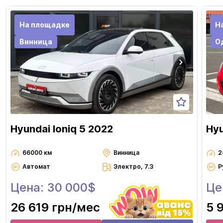
На площадке
Н
Винница
О
Hyundai Ioniq 5 2022
Hyu
66000 км
Винница
2
Автомат
Электро, 7.3
Р
Цена: 30 000$
Це
26 619 грн
/мес
5 