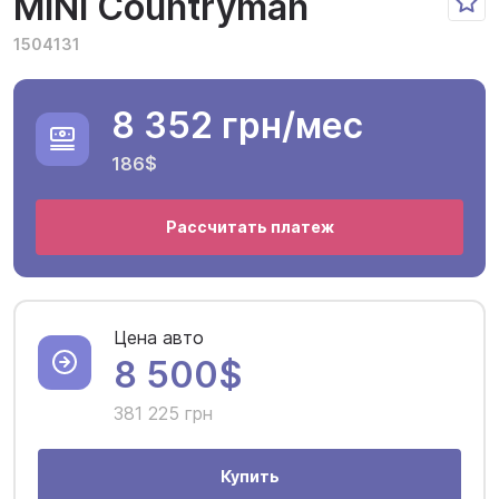
MINI Countryman
1504131
8 352 грн
/мес
186$
Рассчитать платеж
Цена авто
8 500$
381 225 грн
Купить