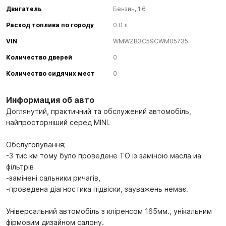
Двигатель
Бензин, 1.6
Расход топлива по городу
0.0 л
VIN
WMWZB3C59CWM05735
Количество дверей
0
Количество сидячих мест
0
Информация об авто
Доглянутий, практичний та обслужений автомобіль,
найпросторніший серед MINI.
Обслуговування;
-3 тис км тому було проведене ТО із заміною масла иа
фільтрів
-замінені сальники ричагів,
-проведена діагностика підвіски, зауважень немає.
Універсальний автомобіль з кліренсом 165мм., унікальним
фірмовим дизайном салону.