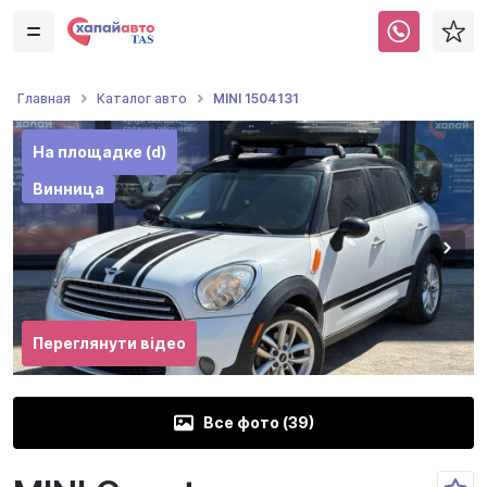
MINI 1504131
Главная
Каталог авто
На площадке (d)
Винница
Переглянути відео
Все фото (
39
)