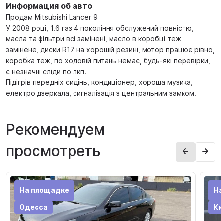
Информация об авто
Продам Mitsubishi Lancer 9
У 2008 році, 1.6 газ 4 покоління обслужений повністю,
масла та фільтри всі замінені, масло в коробці теж
замінене, диски R17 на хорошій резині, мотор працює рівно,
коробка теж, по ходовій питань немає, будь-які перевірки,
є незначні сліди по лкп.
Підігрів передніх сидінь, кондиціонер, хороша музика,
електро дзеркала, сигналізація з центральним замком.
Рекомендуем
просмотреть
На площадке
Н
Одесса
К