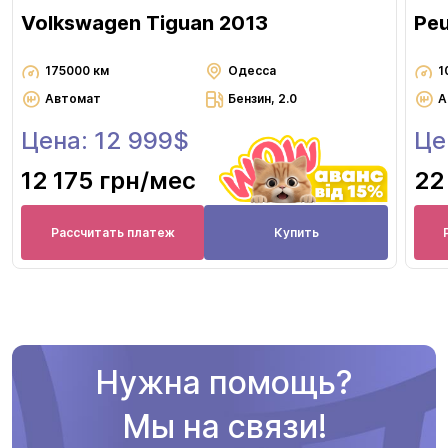
Volkswagen Tiguan 2013
Pe
175000 км
Одесса
1
Автомат
Бензин, 2.0
А
Цена: 12 999$
Це
12 175 грн
/мес
22
Рассчитать платеж
Купить
Нужна помощь?
Мы на связи!