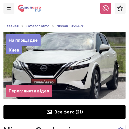
Nissan 1853476
Главная
Каталог авто
На площадке
Киев
Переглянути відео
Все фото (
21
)