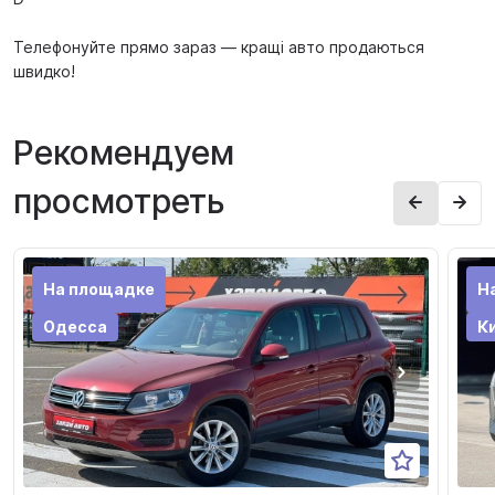
Телефонуйте прямо зараз — кращі авто продаються
швидко!
Рекомендуем
просмотреть
На площадке
Н
Одесса
К