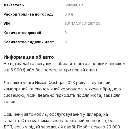
Двигатель
Бензин, 1.3
Расход топлива по городу
0.0 л
VIN
SJNTAAJ12U1287139
Количество дверей
0
Количество сидячих мест
0
Информация об авто
Не відкладайте покупку – забирайте авто з першим внеском
від 5 900 $ або без переплат при повній оплаті!
До вашої уваги Nissan Qashqai 2023 року — сучасний,
комфортний та економічний кросовер з м’якою гібридною
системою, який ідеально підходить як для міста, так і для
траси.
Офіційний автомобіль, обслуговування у дилера, на
гарантії. Стан максимально наближений до нового, без
ДТП, весь у рідній заводській фарбі. Пробіг всього 29 000