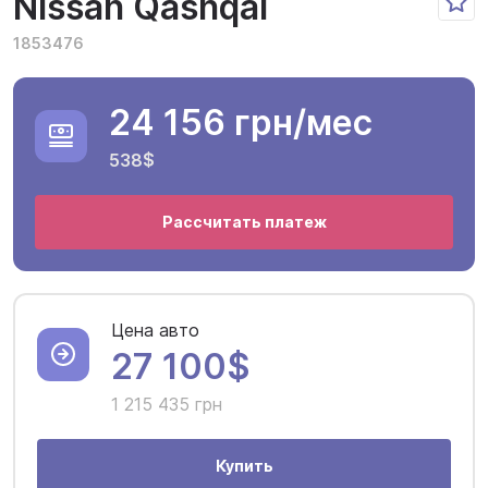
Nissan Qashqai
1853476
24 156 грн
/мес
538$
Рассчитать платеж
Цена авто
27 100$
1 215 435 грн
Купить