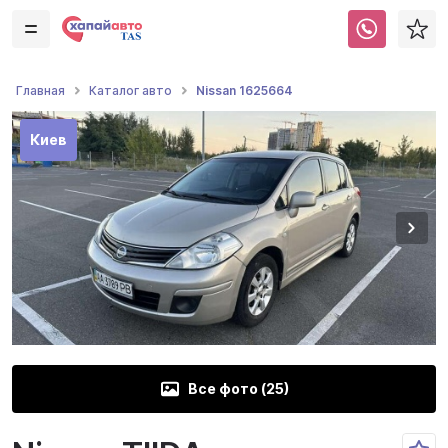
Nissan 1625664
Главная
Каталог авто
Киев
Все фото (
25
)