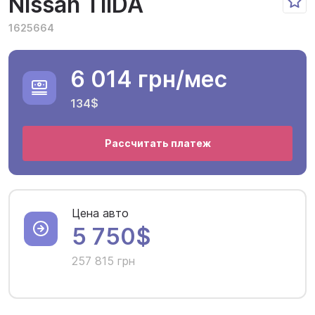
Nissan TIIDA
1625664
6 014 грн
/мес
134$
Рассчитать платеж
Цена авто
5 750$
257 815 грн