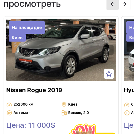
просмотреть
На площадке
Н
Киев
В
Nissan Rogue 2019
Hyu
252000 км
Киев
6
Автомат
Бензин, 2.0
А
Цена: 11 000$
Це