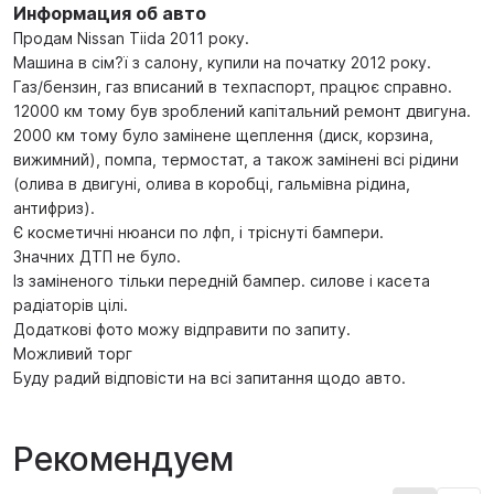
Информация об авто
Продам Nissan Tiida 2011 року.
Машина в сім?ї з салону, купили на початку 2012 року.
Газ/бензин, газ вписаний в техпаспорт, працює справно.
12000 км тому був зроблений капітальний ремонт двигуна.
2000 км тому було замінене щеплення (диск, корзина,
вижимний), помпа, термостат, а також замінені всі рідини
(олива в двигуні, олива в коробці, гальмівна рідина,
антифриз).
Є косметичні нюанси по лфп, і тріснуті бампери.
Значних ДТП не було.
Із заміненого тільки передній бампер. силове і касета
радіаторів цілі.
Додаткові фото можу відправити по запиту.
Можливий торг
Буду радий відповісти на всі запитання щодо авто.
Рекомендуем