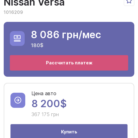
Nissan Versa
1016209
8 086 грн
/мес
180$
Рассчитать платеж
Цена авто
8 200$
367 175 грн
Купить