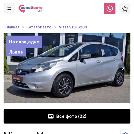
Nissan 1016209
Главная
Каталог авто
На площадке
Львов
Все фото (
22
)