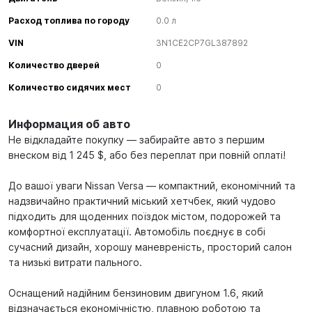
Расход топлива по городу
0.0 л
VIN
3N1CE2CP7GL387892
Количество дверей
0
Количество сидячих мест
0
Информация об авто
Не відкладайте покупку — забирайте авто з першим
внеском від 1 245 $, або без переплат при повній оплаті!
До вашої уваги Nissan Versa — компактний, економічний та
надзвичайно практичний міський хетчбек, який чудово
підходить для щоденних поїздок містом, подорожей та
комфортної експлуатації. Автомобіль поєднує в собі
сучасний дизайн, хорошу маневреність, просторий салон
та низькі витрати пального.
Оснащений надійним бензиновим двигуном 1.6, який
відзначається економічністю, плавною роботою та