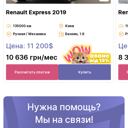
Renault Express 2019
Ren
135000 км
Киев
1
Ручная / Механика
Бензин, 1.6
Р
Цена: 11 200$
Це
10 636 грн
/мес
8 
Рассчитать платеж
Купить
Нужна помощь?
Мы на связи!