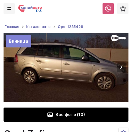
Opel 1235428
Главная
Каталог авто
Винница
Все фото (
10
)