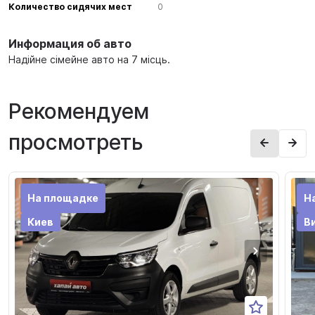
Количество сидячих мест
0
Информация об авто
Надійне сімейне авто на 7 місць.
Рекомендуем
просмотреть
На площадке
Н
Киев
В