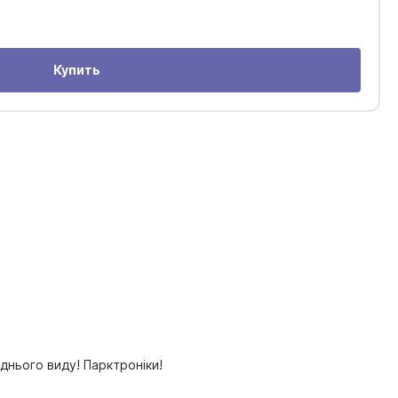
Купить
днього виду! Парктроніки!