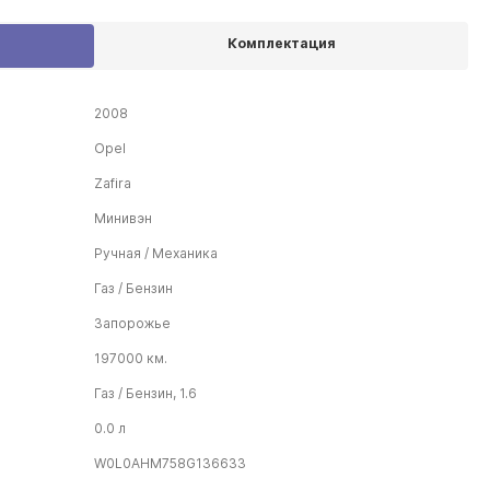
Комплектация
2008
Opel
Zafira
Минивэн
Ручная / Механика
Газ / Бензин
Запорожье
197000 км.
Газ / Бензин, 1.6
0.0 л
W0L0AHM758G136633