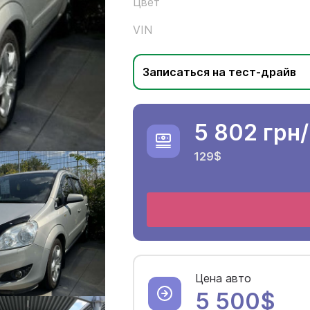
Цвет
VIN
Записаться на тест-драйв
5 802 грн
129$
Цена авто
5 500$