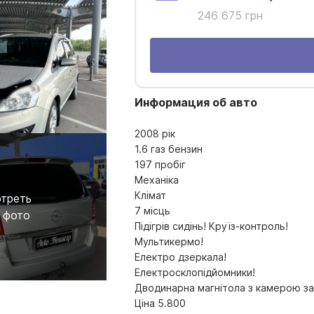
246 675 грн
Информация об авто
2008 рік
1.6 газ бензин
197 пробіг
Механіка
Клімат
треть
7 місць
 фото
Підігрів сидінь! Круїз-контроль!
Мультикермо!
Електро дзеркала!
Електросклопідйомники!
Дводинарна магнітола з камерою за
Ціна 5.800