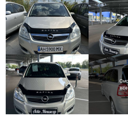
Смо
все