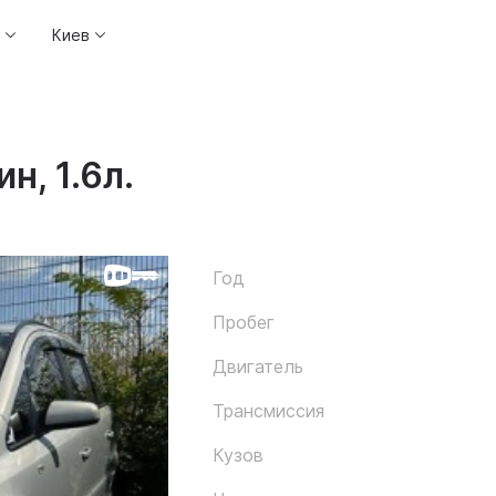
Киев
н, 1.6л.
Год
Пробег
Двигатель
Трансмиссия
Кузов