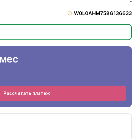
-
W0L0AHM758G136633
/мес
Рассчитать платеж