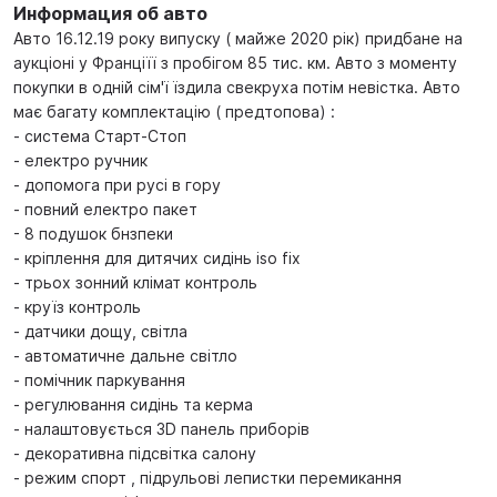
Информация об авто
Авто 16.12.19 року випуску ( майже 2020 рік) придбане на
аукціоні у Франціїї з пробігом 85 тис. км. Авто з моменту
покупки в одній сім'ї їздила свекруха потім невістка. Авто
має багату комплектацію ( предтопова) :
- система Старт-Стоп
- електро ручник
- допомога при русі в гору
- повний електро пакет
- 8 подушок бнзпеки
- кріплення для дитячих сидінь iso fix
- трьох зонний клімат контроль
- круїз контроль
- датчики дощу, світла
- автоматичне дальне світло
- помічник паркування
- регулювання сидінь та керма
- налаштовується 3D панель приборів
- декоративна підсвітка салону
- режим спорт , підрульові лепистки перемикання