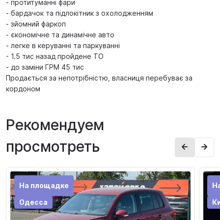
- протитуманні фари
- бардачок та підлокітник з охолодженням
- зйомний фаркоп
- єкономічне та динамічне авто
- легке в керуванні та паркуванні
- 1.5 тис назад пройдене ТО
- до заміни ГРМ 45 тис
Продається за непотрібністю, власниця перебуває за
кордоном
Рекомендуем
просмотреть
На площадке
Н
Одесса
К