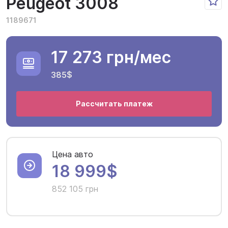
Peugeot 3008
1189671
17 273 грн
/мес
385$
Рассчитать платеж
Цена авто
18 999$
852 105 грн