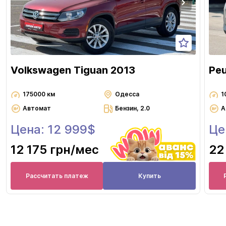
Volkswagen Tiguan 2013
Pe
175000 км
Одесса
1
Автомат
Бензин, 2.0
А
Цена: 12 999$
Це
12 175 грн
/мес
22
Рассчитать платеж
Купить