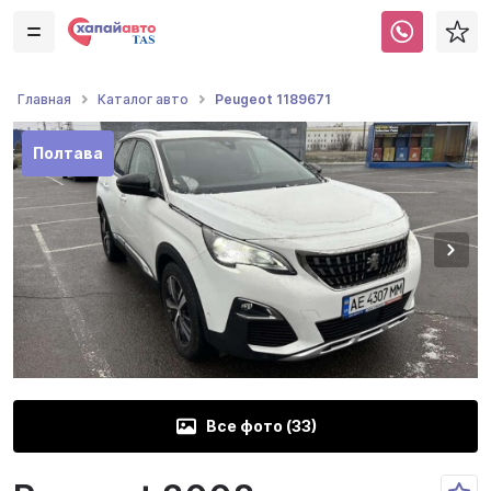
Peugeot 1189671
Главная
Каталог авто
Полтава
Все фото (
33
)