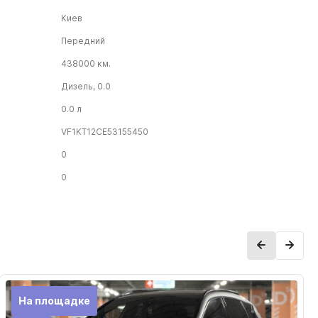
Киев
Передний
438000 км.
Дизель, 0.0
0.0 л
VF1KT12CE53155450
0
0
На площадке