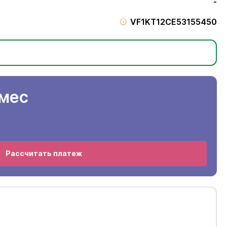
-
VF1KT12CE53155450
/мес
Рассчитать платеж