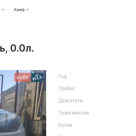
Киев
, 0.0л.
Год
Пробег
Двигатель
Трансмиссия
Кузов