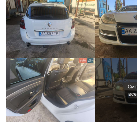
Смо
все