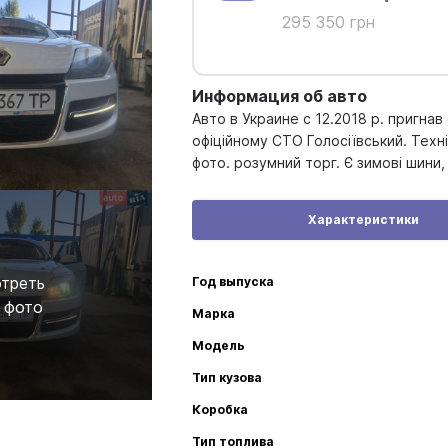
295 350 грн
Информация об авто
Авто в Украине с 12.2018 р. пригнав
офіційному СТО Голосіївський. Техн
фото. розумний торг. Є зимові шини,
Характеристики
треть
Год выпуска
 фото
Марка
Модель
Тип кузова
Коробка
Тип топлива