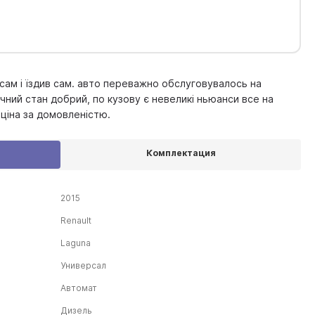
 сам і їздив сам. авто переважно обслуговувалось на
ічний стан добрий, по кузову є невеликі ньюанси все на
 ціна за домовленістю.
Комплектация
2015
Renault
Laguna
Универсал
Автомат
Дизель