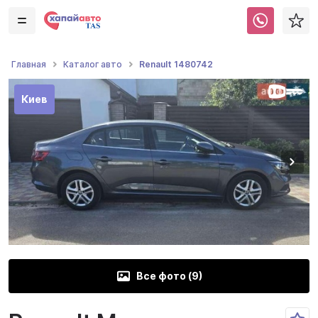
Renault 1480742
Главная
Каталог авто
Киев
Все фото (
9
)