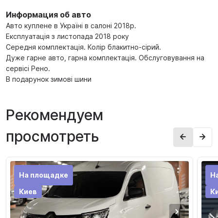
Информация об авто
Авто куплене в Україні в салоні 2018р.
Експлуатація з листопада 2018 року
Середня комплектація. Колір блакитно-сірий.
Дуже гарне авто, гарна комплектація. Обслуговування на
сервісі Рено.
В подарунок зимові шини
Рекомендуем
просмотреть
На площадке
Н
Киев
К