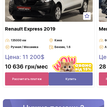
Renault Express 2019
Mer
135000 км
Киев
6
Ручная / Механика
Бензин, 1.6
А
Цена: 11 200$
Це
10 636 грн
/мес
28
Рассчитать платеж
Купить