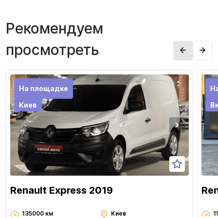
Рекомендуем
просмотреть
На площадке
Н
Киев
В
Renault Express 2019
Ren
135000 км
Киев
1