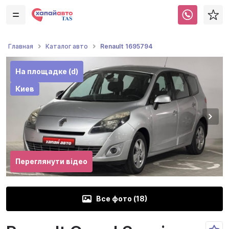
Renault 1695794
Главная
Каталог авто
На площадке (d)
Киев
Переглянути відео
Все фото (
18
)