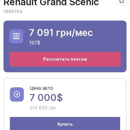
Renault Grand Scenic
1695794
7 091 грн
/мес
157$
Рассчитать платеж
Цена авто
7 000$
314 650 грн
Купить