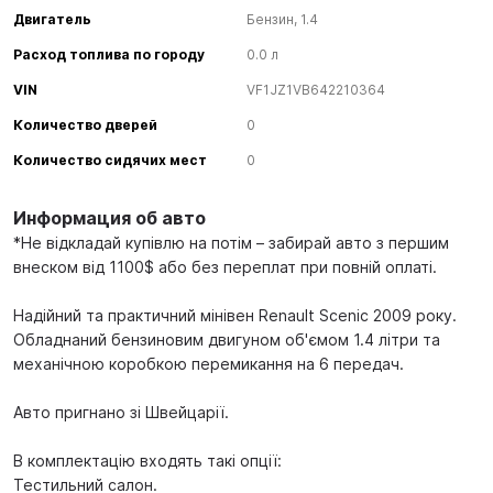
Двигатель
Бензин, 1.4
Расход топлива по городу
0.0 л
VIN
VF1JZ1VB642210364
Количество дверей
0
Количество сидячих мест
0
Информация об авто
*Не відкладай купівлю на потім – забирай авто з першим
внеском від 1100$ або без переплат при повній оплаті.
Надійний та практичний мінівен Renault Scenic 2009 року.
Обладнаний бензиновим двигуном об'ємом 1.4 літри та
механічною коробкою перемикання на 6 передач.
Авто пригнано зі Швейцарії.
В комплектацію входять такі опції:
Тестильний салон.