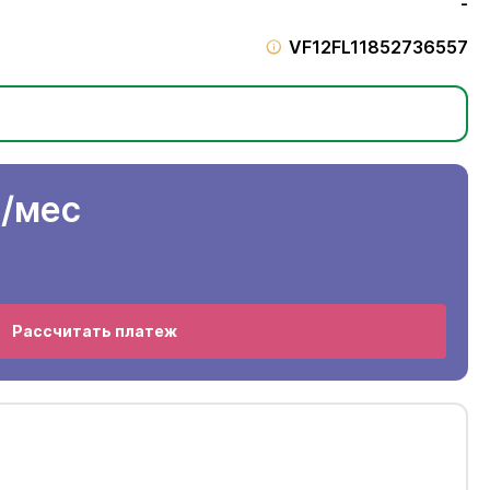
-
VF12FL11852736557
н
/мес
Рассчитать платеж