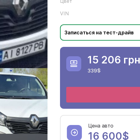
Цвет
VIN
Записаться на тест-драйв
15 206 гр
339$
Цена авто
16 600$