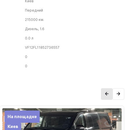
Киев
Передний
215000 км.
Дизель, 1.6
0.0 л
VF12FL11852736557
0
0
На площадке
Киев