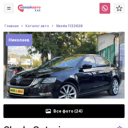
Skoda 1122628
Главная
Каталог авто
Николаев
Все фото (
24
)