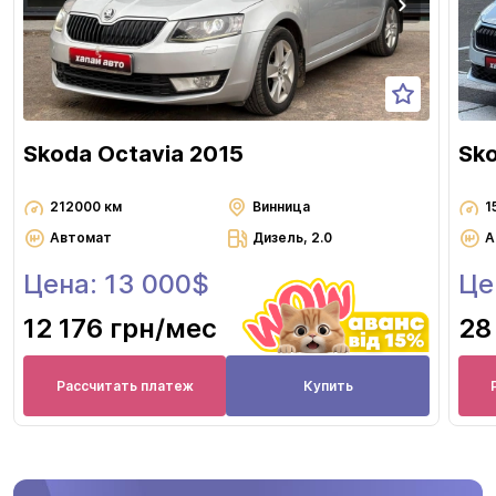
Skoda Octavia 2015
Sko
212000 км
Винница
1
Автомат
Дизель, 2.0
А
Цена: 13 000$
Це
12 176 грн
/мес
28
Рассчитать платеж
Купить