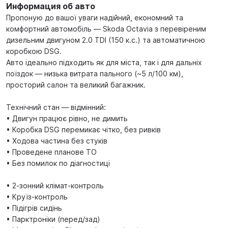
Информация об авто
Пропоную до вашої уваги надійний, економний та
комфортний автомобіль — Skoda Octavia з перевіреним
дизельним двигуном 2.0 TDI (150 к.с.) та автоматичною
коробкою DSG.
Авто ідеально підходить як для міста, так і для дальніх
поїздок — низька витрата пального (~5 л/100 км),
просторий салон та великий багажник.
Технічний стан — відмінний:
• Двигун працює рівно, не димить
• Коробка DSG перемикає чітко, без ривків
• Ходова частина без стуків
• Проведене планове ТО
• Без помилок по діагностиці
• 2-зонний клімат-контроль
• Круїз-контроль
• Підігрів сидінь
• Парктроніки (перед/зад)