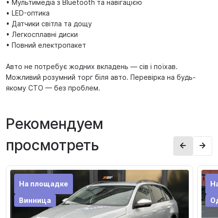
• Мультимедіа з Bluetooth та навігацією
• LED-оптика
• Датчики світла та дощу
• Легкосплавні диски
• Повний електропакет
Авто не потребує жодних вкладень — сів і поїхав.
Можливий розумний торг біля авто. Перевірка на будь-
якому СТО — без проблем.
Рекомендуем
просмотреть
На площадке
Н
Винница
О