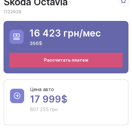
Skoda Octavia
1122628
16 423 грн
/мес
366$
Рассчитать платеж
Цена авто
17 999$
807 255 грн