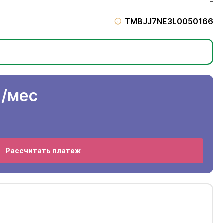
-
TMBJJ7NE3L0050166
н
/мес
Рассчитать платеж