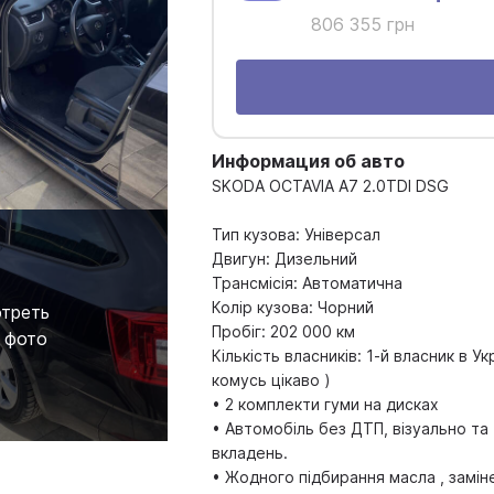
806 355 грн
Информация об авто
SKODA OCTAVIA A7 2.0TDI DSG
Тип кузова: Універсал
Двигун: Дизельний
Трансмісія: Автоматична
Колір кузова: Чорний
треть
Пробіг: 202 000 км
 фото
Кількість власників: 1-й власник в У
комусь цікаво )
• 2 комплекти гуми на дисках
• Автомобіль без ДТП, візуально та
вкладень.
• Жодного підбирання масла , замін