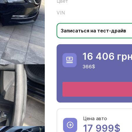
Цвет
VIN
Записаться на тест-драйв
16 406 гр
366$
Цена авто
17 999$