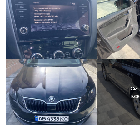
Смо
все