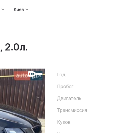
Киев
 2.0л.
Год
Пробег
Двигатель
Трансмиссия
Кузов