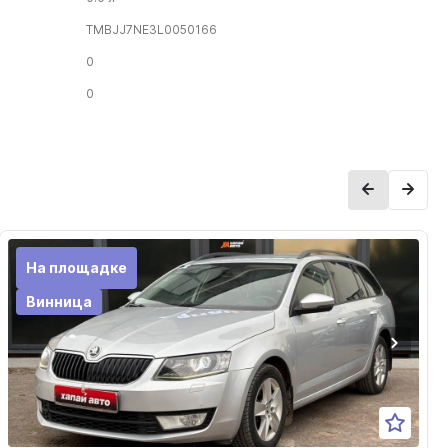
TMBJJ7NE3L0050166
0
0
На площадке
Винница