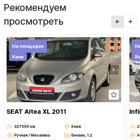
Рекомендуем
просмотреть
На площадке
Н
Киев
К
SEAT Altea XL 2011
Inf
327000 км
Киев
2
Ручная / Механика
Бензин, 1.2
А