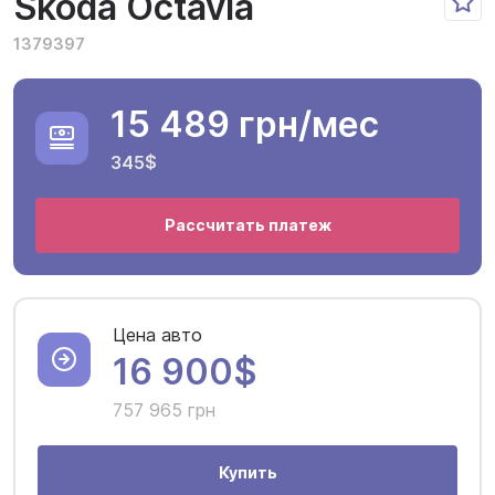
Skoda Octavia
1379397
15 489 грн
/мес
345$
Рассчитать платеж
Цена авто
16 900$
757 965 грн
Купить