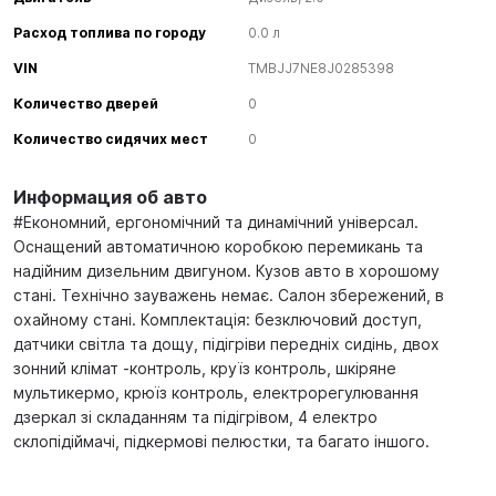
Расход топлива по городу
0.0 л
VIN
TMBJJ7NE8J0285398
Количество дверей
0
Количество сидячих мест
0
Информация об авто
#Економний, ергономічний та динамічний універсал.
Оснащений автоматичною коробкою перемикань та
надійним дизельним двигуном. Кузов авто в хорошому
стані. Технічно зауважень немає. Салон збережений, в
охайному стані. Комплектація: безключовий доступ,
датчики світла та дощу, підігріви передніх сидінь, двох
зонний клімат -контроль, круїз контроль, шкіряне
мультикермо, крюїз контроль, електрорегулювання
дзеркал зі складанням та підігрівом, 4 електро
склопідіймачі, підкермові пелюстки, та багато іншого.