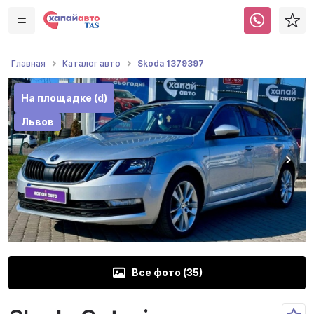
Skoda 1379397
Главная
Каталог авто
На площадке (d)
Львов
Все фото (
35
)